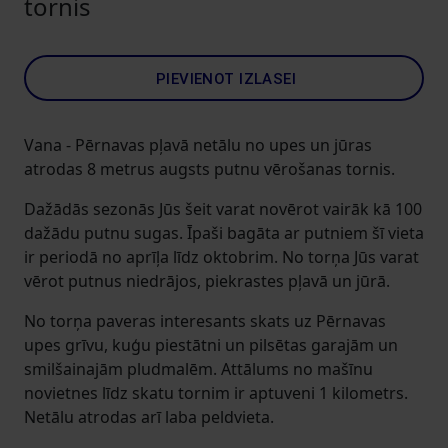
tornis
PIEVIENOT IZLASEI
Vana - Pērnavas pļavā netālu no upes un jūras
atrodas 8 metrus augsts putnu vērošanas tornis.
Dažādās sezonās Jūs šeit varat novērot vairāk kā 100
dažādu putnu sugas. Īpaši bagāta ar putniem šī vieta
ir periodā no aprīļa līdz oktobrim. No torņa Jūs varat
vērot putnus niedrājos, piekrastes pļavā un jūrā.
No torņa paveras interesants skats uz Pērnavas
upes grīvu, kuģu piestātni un pilsētas garajām un
smilšainajām pludmalēm. Attālums no mašīnu
novietnes līdz skatu tornim ir aptuveni 1 kilometrs.
Netālu atrodas arī laba peldvieta.