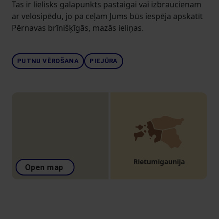
Tas ir lielisks galapunkts pastaigai vai izbraucienam
ar velosipēdu, jo pa ceļam Jums būs iespēja apskatīt
Pērnavas brīnišķīgās, mazās ieliņas.
PUTNU VĒROŠANA
PIEJŪRA
Rietumigaunija
Open map