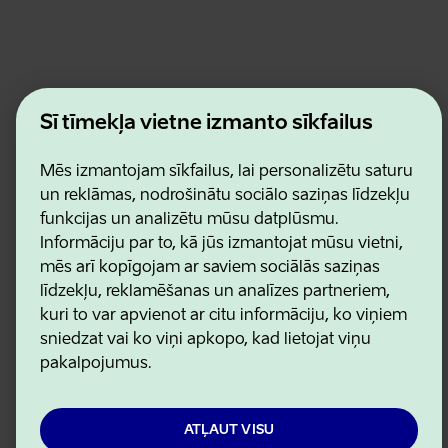
Estonian Business and Innovation Agency
Šī tīmekļa vietne izmanto sīkfailus
Kontakti
Sadarbības partneri
Lietošanas noteikumi
Mēs izmantojam sīkfailus, lai personalizētu saturu
Sīkdatņu un konfidencialitātes politika
un reklāmas, nodrošinātu sociālo saziņas līdzekļu
funkcijas un analizētu mūsu datplūsmu.
Informāciju par to, kā jūs izmantojat mūsu vietni,
mēs arī kopīgojam ar saviem sociālās saziņas
līdzekļu, reklamēšanas un analīzes partneriem,
kuri to var apvienot ar citu informāciju, ko viņiem
sniedzat vai ko viņi apkopo, kad lietojat viņu
pakalpojumus.
ATĻAUT VISU