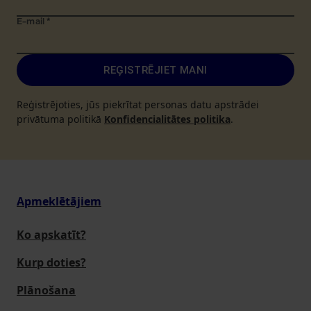
E-mail
*
REĢISTRĒJIET MANI
Reģistrējoties, jūs piekrītat personas datu apstrādei
privātuma politikā
Konfidencialitātes politika
.
Apmeklētājiem
Ko apskatīt?
Kurp doties?
Plānošana