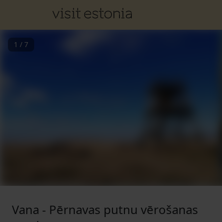
1
/
7
Vana - Pērnavas putnu vērošanas