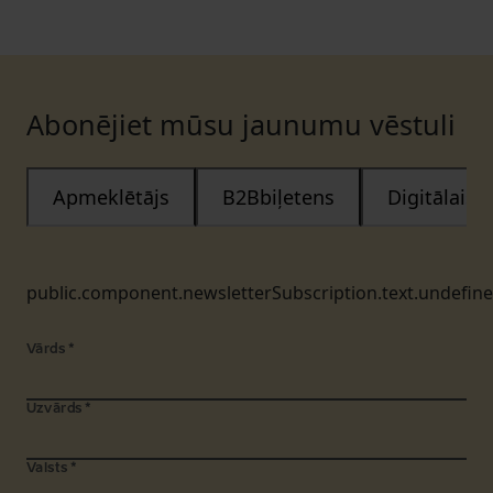
Abonējiet mūsu jaunumu vēstuli
Apmeklētājs
B2Bbiļetens
Digitālais
public.component.newsletterSubscription.text.undefin
Vārds
*
Uzvārds
*
Valsts
*