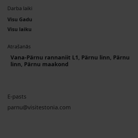
Darba laiki
Visu Gadu
Visu laiku
Atrašanās
Vana-Pärnu rannaniit L1, Pärnu linn, Pärnu
linn, Pärnu maakond
E-pasts
parnu@visitestonia.com