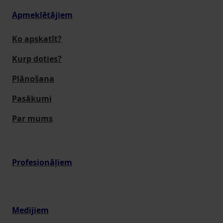
Apmeklētājiem
Ko apskatīt?
Kurp doties?
Plānošana
Pasākumi
Par mums
Profesionāļiem
Medijiem