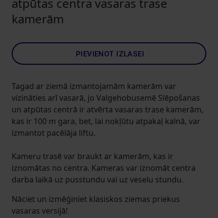
atpūtas centra vasaras trase
kamerām
PIEVIENOT IZLASEI
Tagad ar ziemā izmantojamām kamerām var
vizināties arī vasarā, jo Valgehobusemē Slēpošanas
un atpūtas centrā ir atvērta vasaras trase kamerām,
kas ir 100 m gara, bet, lai nokļūtu atpakaļ kalnā, var
izmantot pacēlāja liftu.
Kameru trasē var braukt ar kamerām, kas ir
iznomātas no centra. Kameras var iznomāt centra
darba laikā uz pusstundu vai uz veselu stundu.
Nāciet un izmēģiniet klasiskos ziemas priekus
vasaras versijā!