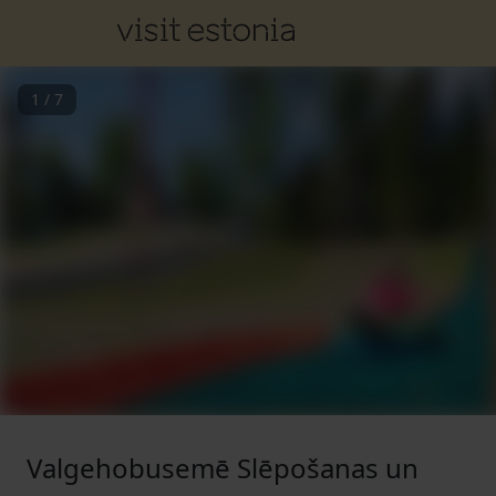
1
/
7
Valgehobusemē Slēpošanas un