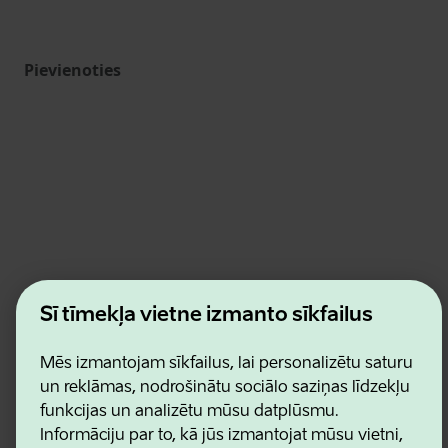
Pievienoties
Estonian Business and Innovation Agency
Šī tīmekļa vietne izmanto sīkfailus
Kontakti
Sadarbības partneri
Lietošanas noteikumi
Mēs izmantojam sīkfailus, lai personalizētu saturu
Sīkdatņu un konfidencialitātes politika
un reklāmas, nodrošinātu sociālo saziņas līdzekļu
funkcijas un analizētu mūsu datplūsmu.
Informāciju par to, kā jūs izmantojat mūsu vietni,