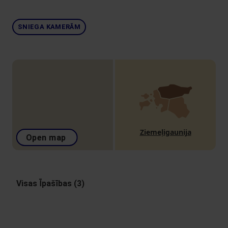
SNIEGA KAMERĀM
Ziemeļigaunija
Open map
Visas Īpašības (3)