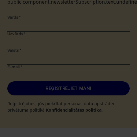
public.component.newsletterSubscription.text.undefin
Vārds
*
Uzvārds
*
Valsts
*
E-mail
*
REĢISTRĒJIET MANI
Reģistrējoties, jūs piekrītat personas datu apstrādei
privātuma politikā
Konfidencialitātes politika
.