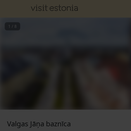
1
/
8
Valgas Jāņa baznīca