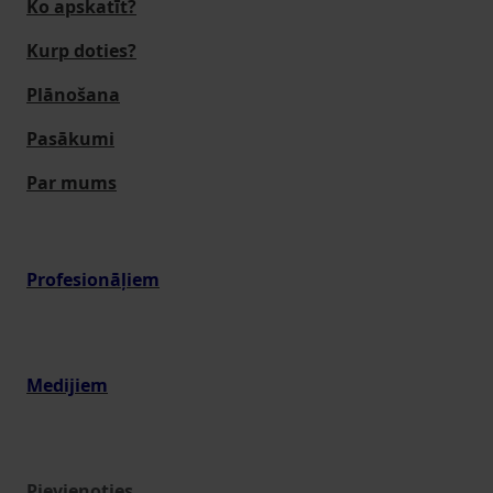
Ko apskatīt?
Kurp doties?
Plānošana
Pasākumi
Par mums
Profesionāļiem
Medijiem
Pievienoties