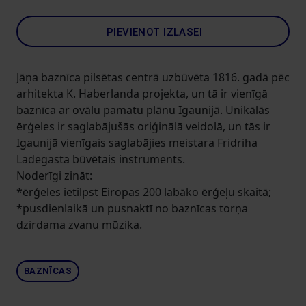
PIEVIENOT IZLASEI
Jāņa baznīca pilsētas centrā uzbūvēta 1816. gadā pēc
arhitekta K. Haberlanda projekta, un tā ir vienīgā
baznīca ar ovālu pamatu plānu Igaunijā. Unikālās
ērģeles ir saglabājušās oriģinālā veidolā, un tās ir
Igaunijā vienīgais saglabājies meistara Fridriha
Ladegasta būvētais instruments.
Noderīgi zināt:
*ērģeles ietilpst Eiropas 200 labāko ērģeļu skaitā;
*pusdienlaikā un pusnaktī no baznīcas torņa
dzirdama zvanu mūzika.
BAZNĪCAS