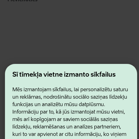
Estonian Business and Innovation Agency
Šī tīmekļa vietne izmanto sīkfailus
Kontakti
Sadarbības partneri
Lietošanas noteikumi
Mēs izmantojam sīkfailus, lai personalizētu saturu
Sīkdatņu un konfidencialitātes politika
un reklāmas, nodrošinātu sociālo saziņas līdzekļu
funkcijas un analizētu mūsu datplūsmu.
Informāciju par to, kā jūs izmantojat mūsu vietni,
mēs arī kopīgojam ar saviem sociālās saziņas
līdzekļu, reklamēšanas un analīzes partneriem,
kuri to var apvienot ar citu informāciju, ko viņiem