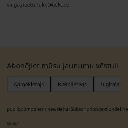
valga.peetri-luke@eelk.ee
Abonējiet mūsu jaunumu vēstuli
Apmeklētājs
B2Bbiļetens
Digitālais
public.component.newsletterSubscription.text.undefin
Vārds
*