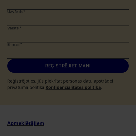
Uzvārds
*
Valsts
*
E-mail
*
REĢISTRĒJIET MANI
Reģistrējoties, jūs piekrītat personas datu apstrādei
privātuma politikā
Konfidencialitātes politika
.
Apmeklētājiem