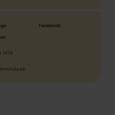
age
Facebook
ram
4 7479
emonula.ee