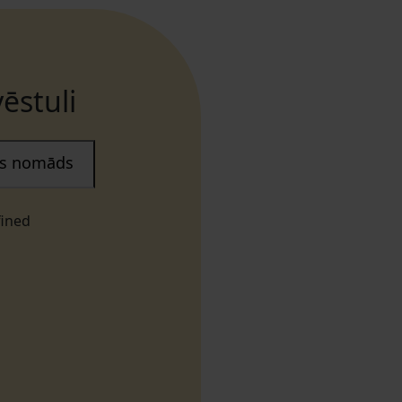
ēstuli
ais nomāds
fined