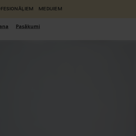
FESIONĀĻIEM
MEDIJIEM
ana
Pasākumi