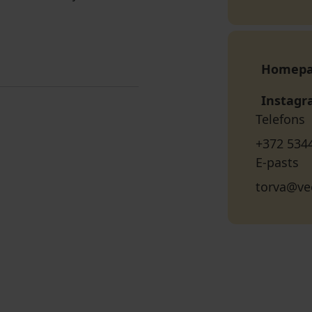
Homep
Instag
Telefons
+372 534
E-pasts
torva@ve