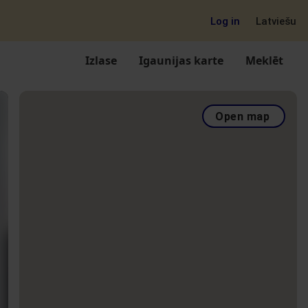
Log in
Latviešu
Izlase
Igaunijas karte
Meklēt
Open map