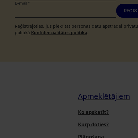
E-mail
*
REĢIS
Reģistrējoties, jūs piekrītat personas datu apstrādei privā
politikā
Konfidencialitātes politika
.
Apmeklētājiem
Ko apskatīt?
Kurp doties?
Plānošana