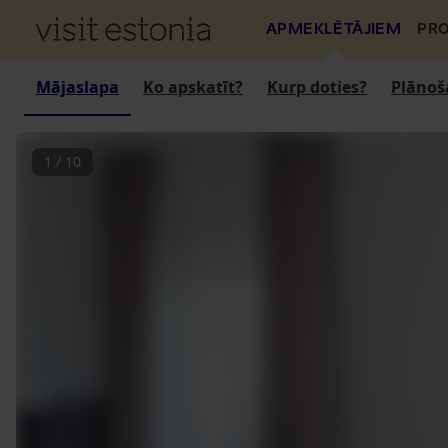
APMEKLĒTĀJIEM
PRO
Mājaslapa
Ko apskatīt?
Kurp doties?
Plānoš
1
/
10