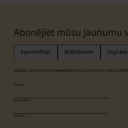
Abonējiet mūsu jaunumu v
Apmeklētājs
B2Bbiļetens
Digitāl
public.component.newsletterSubscription.text.unde
Vārds
*
Uzvārds
*
Valsts
*