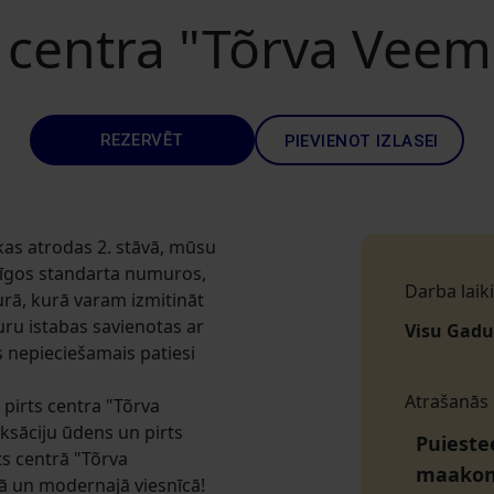
 centra "Tõrva Veem
REZERVĒT
PIEVIENOT IZLASEI
kas atrodas 2. stāvā, mūsu
tīgos standarta numuros,
Darba laiki
ā, kurā varam izmitināt
kuru istabas savienotas ar
Visu Gadu
 nepieciešamais patiesi
Atrašanās
pirts centra "Tõrva
aksāciju ūdens un pirts
Puiestee
ts centrā "Tõrva
maako
ā un modernajā viesnīcā!