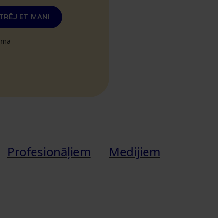
TRĒJIET MANI
tuma
Profesionāļiem
Medijiem