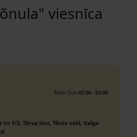
õnula" viesnīca
Mon-Sun
07:00 - 22:00
 tn 1/3, Tõrva linn, Tõrva vald, Valga
nd