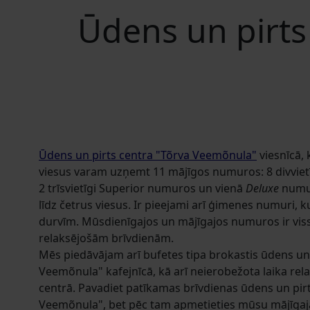
Ūdens un pirts
Ūdens un pirts centra "Tõrva Veemõnula"
viesnīcā, 
viesus varam uzņemt 11 mājīgos numuros: 8 divvie
2 trīsvietīgi Superior numuros un vienā
Deluxe
numur
līdz četrus viesus. Ir pieejami arī ģimenes numuri, 
durvīm. Mūsdienīgajos un mājīgajos numuros ir viss
relaksējošām brīvdienām.
Mēs piedāvājam arī bufetes tipa brokastis ūdens un 
Veemõnula" kafejnīcā, kā arī neierobežota laika rel
centrā. Pavadiet patīkamas brīvdienas ūdens un pir
Veemõnula", bet pēc tam apmetieties mūsu mājīgaj