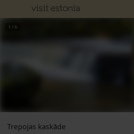
1
/
6
Trepojas kaskāde