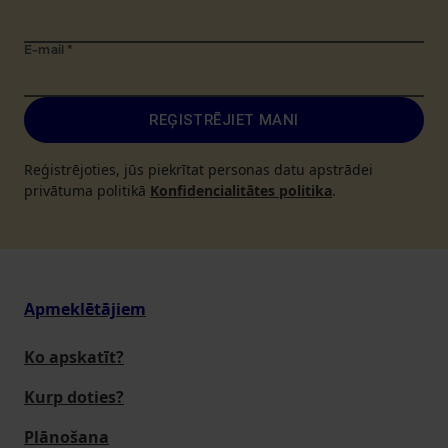
E-mail
*
REĢISTRĒJIET MANI
Reģistrējoties, jūs piekrītat personas datu apstrādei
privātuma politikā
Konfidencialitātes politika
.
Apmeklētājiem
Ko apskatīt?
Kurp doties?
Plānošana