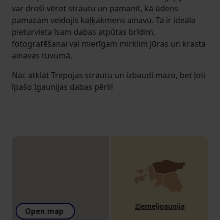
var droši vērot strautu un pamanīt, kā ūdens
pamazām veidojis kaļķakmens ainavu. Tā ir ideāla
pieturvieta īsam dabas atpūtas brīdim,
fotografēšanai vai mierīgam mirklim jūras un krasta
ainavas tuvumā.
Nāc atklāt Trepojas strautu un izbaudi mazo, bet ļoti
īpašo Igaunijas dabas pērli!
Ziemeļigaunija
Open map