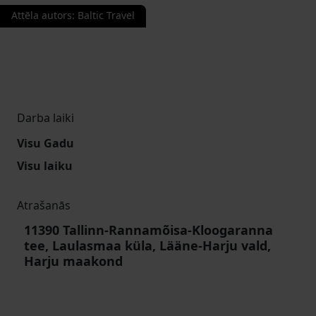
Attēla autors
:
Baltic Travel
Darba laiki
Visu Gadu
Visu laiku
Atrašanās
11390 Tallinn-Rannamõisa-Kloogaranna
tee, Laulasmaa küla, Lääne-Harju vald,
Harju maakond