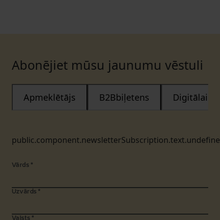
Abonējiet mūsu jaunumu vēstuli
Apmeklētājs
B2Bbiļetens
Digitālais
public.component.newsletterSubscription.text.undefin
Vārds
*
Uzvārds
*
Valsts
*