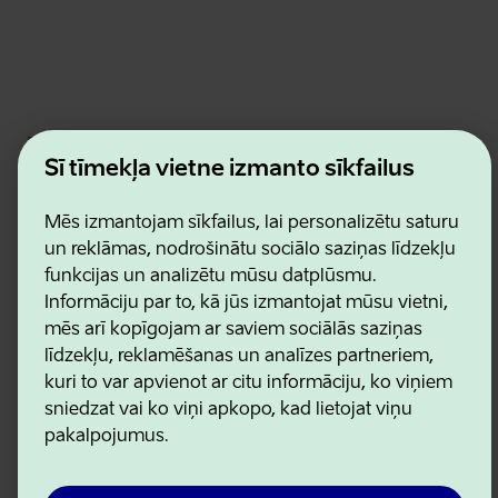
Estonian Business and Innovation Agency
Kontakti
Šī tīmekļa vietne izmanto sīkfailus
Sadarbības partneri
Lietošanas noteikumi
Mēs izmantojam sīkfailus, lai personalizētu saturu
Sīkdatņu un konfidencialitātes politika
un reklāmas, nodrošinātu sociālo saziņas līdzekļu
funkcijas un analizētu mūsu datplūsmu.
Informāciju par to, kā jūs izmantojat mūsu vietni,
mēs arī kopīgojam ar saviem sociālās saziņas
līdzekļu, reklamēšanas un analīzes partneriem,
kuri to var apvienot ar citu informāciju, ko viņiem
sniedzat vai ko viņi apkopo, kad lietojat viņu
pakalpojumus.