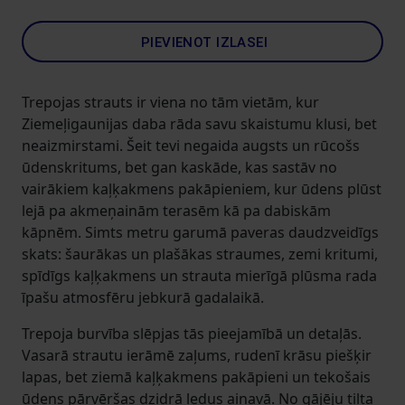
PIEVIENOT IZLASEI
Trepojas strauts ir viena no tām vietām, kur
Ziemeļigaunijas daba rāda savu skaistumu klusi, bet
neaizmirstami. Šeit tevi negaida augsts un rūcošs
ūdenskritums, bet gan kaskāde, kas sastāv no
vairākiem kaļķakmens pakāpieniem, kur ūdens plūst
lejā pa akmeņainām terasēm kā pa dabiskām
kāpnēm. Simts metru garumā paveras daudzveidīgs
skats: šaurākas un plašākas straumes, zemi kritumi,
spīdīgs kaļķakmens un strauta mierīgā plūsma rada
īpašu atmosfēru jebkurā gadalaikā.
Trepoja burvība slēpjas tās pieejamībā un detaļās.
Vasarā strautu ierāmē zaļums, rudenī krāsu piešķir
lapas, bet ziemā kaļķakmens pakāpieni un tekošais
ūdens pārvēršas dzidrā ledus ainavā. No gājēju tilta