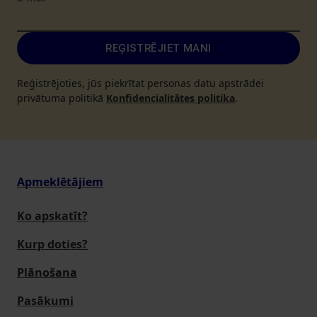
REĢISTRĒJIET MANI
Reģistrējoties, jūs piekrītat personas datu apstrādei
privātuma politikā
Konfidencialitātes politika
.
Apmeklētājiem
Ko apskatīt?
Kurp doties?
Plānošana
Pasākumi