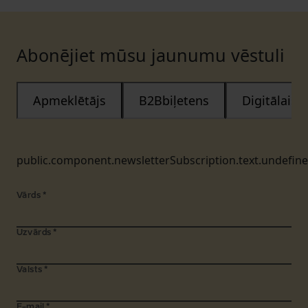
Abonējiet mūsu jaunumu vēstuli
Apmeklētājs
B2Bbiļetens
Digitālais
public.component.newsletterSubscription.text.undefin
Vārds
*
Uzvārds
*
Valsts
*
E-mail
*