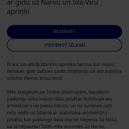
ar gidu uz Narvu un Ida-Viru
apriņķi
REZERVĒT
PIEVIENOT IZLASEI
Brauc un atklāj Ida-Viru apriņķa šarmu, kur mūsu
lieliskais gids dalīsies savās zināšanās un aizraujošos
stāstos dienas braucienā!
Mēs staigāsim pa Toolse pilsdrupām, baudīsim
padomju laika industriālās pilsētas Kohtla-Jerves
arhitektūru un pelnu kalnus, un no turienes ceļš
mūs vedīs uz Sillamē ar staļinisma arhitektūru -
pilsētu, kas padomju laikā bija tik slepena, ka šķita,
ka tā nepastāv! Tālāk mēs dosimies uz Narvu,