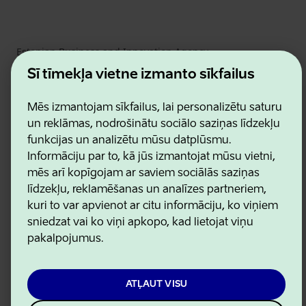
Estonian Business and Innovation Agency
Kontakti
Šī tīmekļa vietne izmanto sīkfailus
Sadarbības partneri
Lietošanas noteikumi
Mēs izmantojam sīkfailus, lai personalizētu saturu
Sīkdatņu un konfidencialitātes politika
un reklāmas, nodrošinātu sociālo saziņas līdzekļu
funkcijas un analizētu mūsu datplūsmu.
Informāciju par to, kā jūs izmantojat mūsu vietni,
mēs arī kopīgojam ar saviem sociālās saziņas
līdzekļu, reklamēšanas un analīzes partneriem,
kuri to var apvienot ar citu informāciju, ko viņiem
sniedzat vai ko viņi apkopo, kad lietojat viņu
pakalpojumus.
ATĻAUT VISU