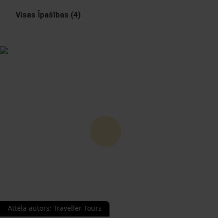
Visas Īpašības (4)
Attēla autors
:
Traveller Tours