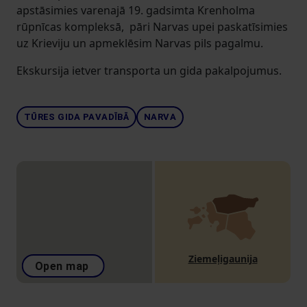
apstāsimies varenajā 19. gadsimta Krenholma
rūpnīcas kompleksā, pāri Narvas upei paskatīsimies
uz Krieviju un apmeklēsim Narvas pils pagalmu.
Ekskursija ietver transporta un gida pakalpojumus.
TŪRES GIDA PAVADĪBĀ
NARVA
Ziemeļigaunija
Open map