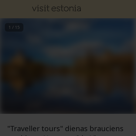
1
/
15
"Traveller tours" dienas brauciens