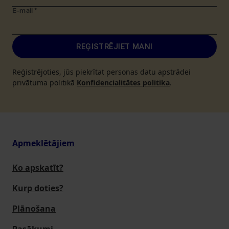
E-mail
*
REĢISTRĒJIET MANI
Reģistrējoties, jūs piekrītat personas datu apstrādei
privātuma politikā
Konfidencialitātes politika
.
Apmeklētājiem
Ko apskatīt?
Kurp doties?
Plānošana