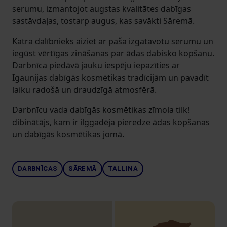
serumu, izmantojot augstas kvalitātes dabīgas
sastāvdaļas, tostarp augus, kas savākti Sāremā.
Katra dalībnieks aiziet ar paša izgatavotu serumu un
iegūst vērtīgas zināšanas par ādas dabisko kopšanu.
Darbnīca piedāvā jauku iespēju iepazīties ar
Igaunijas dabīgās kosmētikas tradīcijām un pavadīt
laiku radošā un draudzīgā atmosfērā.
Darbnīcu vada dabīgās kosmētikas zīmola tilk!
dibinātājs, kam ir ilggadēja pieredze ādas kopšanas
un dabīgās kosmētikas jomā.
DARBNĪCAS
SĀREMĀ
TALLINA