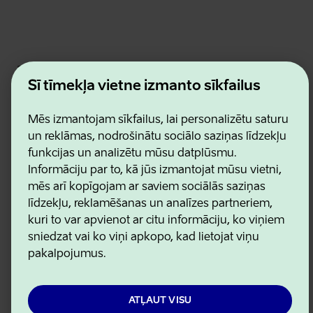
Estonian Business and Innovation Agency
Kontakti
Šī tīmekļa vietne izmanto sīkfailus
Sadarbības partneri
Lietošanas noteikumi
Mēs izmantojam sīkfailus, lai personalizētu saturu
Sīkdatņu un konfidencialitātes politika
un reklāmas, nodrošinātu sociālo saziņas līdzekļu
funkcijas un analizētu mūsu datplūsmu.
Informāciju par to, kā jūs izmantojat mūsu vietni,
mēs arī kopīgojam ar saviem sociālās saziņas
līdzekļu, reklamēšanas un analīzes partneriem,
kuri to var apvienot ar citu informāciju, ko viņiem
sniedzat vai ko viņi apkopo, kad lietojat viņu
pakalpojumus.
ATĻAUT VISU