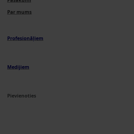
Pasākumi
Par mums
Profesionāļiem
Medijiem
Pievienoties