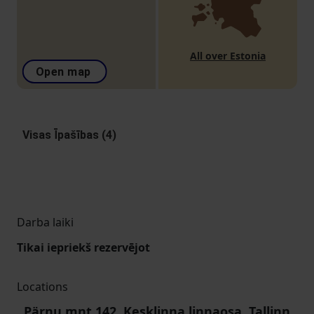
All over Estonia
Open map
Visas Īpašības (4)
Darba laiki
Tikai iepriekš rezervējot
Locations
Pärnu mnt 142, Kesklinna linnaosa, Tallinn,