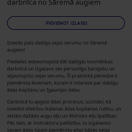
darbnīca no Sāremā augiem
PIEVIENOT IZLASEI
Izveido pats dabīgu sejas serumu no Sāremā
augiem!
Piedalies iedvesmojošā
tilk!
dabīgās kosmētikas
darbnīcā un izgatavo sev personīgu barojošu un
atjaunojošu sejas serumu. Šī praktiskā pieredze ir
piemērota ikvienam, kuram ir interese par dabīgu
ādas kopšanu un Igaunijas dabu.
Darbnīcā tu apgūsi ādas procesus, uzzināsi, kā
izveidot efektīvu ikdienas ādas kopšanas rutīnu, un
atklāsi dažādu augu eļļu un ēterisko eļļu īpašības.
Pēc tam, ar instruktora palīdzību, tu izgatavosi
savam ādas tipam piemērotu eļļas bāzes sejas