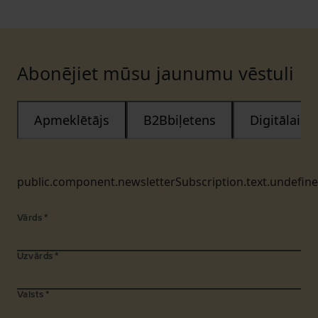
Abonējiet mūsu jaunumu vēstuli
Apmeklētājs
B2Bbiļetens
Digitālais
public.component.newsletterSubscription.text.undefin
Vārds
*
Uzvārds
*
Valsts
*