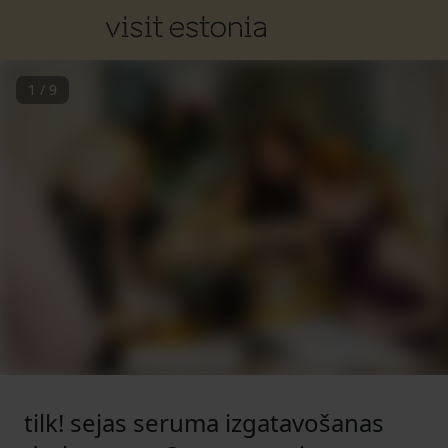
1
/
9
tilk! sejas seruma izgatavošanas