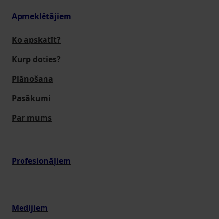
Apmeklētājiem
Ko apskatīt?
Kurp doties?
Plānošana
Pasākumi
Par mums
Profesionāļiem
Medijiem