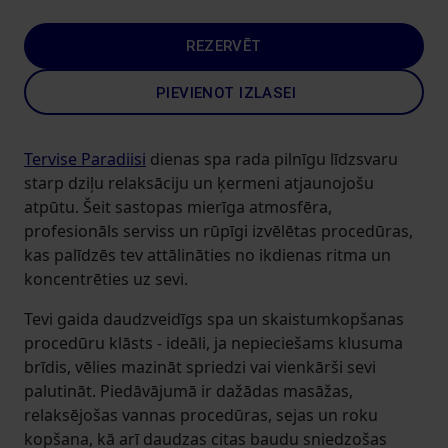
REZERVĒT
PIEVIENOT IZLASEI
Tervise Paradiisi
dienas spa rada pilnīgu līdzsvaru
starp dziļu relaksāciju un ķermeni atjaunojošu
atpūtu. Šeit sastopas mierīga atmosfēra,
profesionāls serviss un rūpīgi izvēlētas procedūras,
kas palīdzēs tev attālināties no ikdienas ritma un
koncentrēties uz sevi.
Tevi gaida daudzveidīgs spa un skaistumkopšanas
procedūru klāsts - ideāli, ja nepieciešams klusuma
brīdis, vēlies mazināt spriedzi vai vienkārši sevi
palutināt. Piedāvājumā ir dažādas masāžas,
relaksējošas vannas procedūras, sejas un roku
kopšana, kā arī daudzas citas baudu sniedzošas