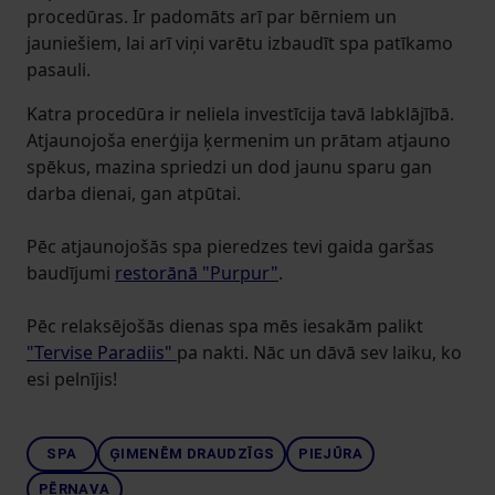
procedūras. Ir padomāts arī par bērniem un
jauniešiem, lai arī viņi varētu izbaudīt spa patīkamo
pasauli.
Katra procedūra ir neliela investīcija tavā labklājībā.
Atjaunojoša enerģija ķermenim un prātam atjauno
spēkus, mazina spriedzi un dod jaunu sparu gan
darba dienai, gan atpūtai.
Pēc atjaunojošās spa pieredzes tevi gaida garšas
baudījumi
restorānā "Purpur"
.
Pēc relaksējošās dienas spa mēs iesakām palikt
"Tervise Paradiis"
pa nakti. Nāc un dāvā sev laiku, ko
esi pelnījis!
SPA
ĢIMENĒM DRAUDZĪGS
PIEJŪRA
PĒRNAVA