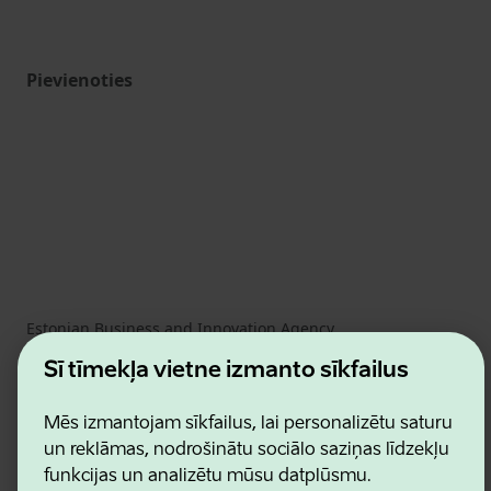
Pievienoties
Estonian Business and Innovation Agency
Kontakti
Šī tīmekļa vietne izmanto sīkfailus
Sadarbības partneri
Lietošanas noteikumi
Sīkdatņu un konfidencialitātes politika
Mēs izmantojam sīkfailus, lai personalizētu saturu
un reklāmas, nodrošinātu sociālo saziņas līdzekļu
funkcijas un analizētu mūsu datplūsmu.