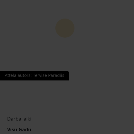
Attēla autors
:
Tervise Paradiis
Darba laiki
Visu Gadu