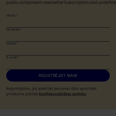
public.component.newsletterSubscription.text.undefin
Vārds
*
Uzvārds
*
Valsts
*
E-mail
*
REĢISTRĒJIET MANI
Reģistrējoties, jūs piekrītat personas datu apstrādei
privātuma politikā
Konfidencialitātes politika
.