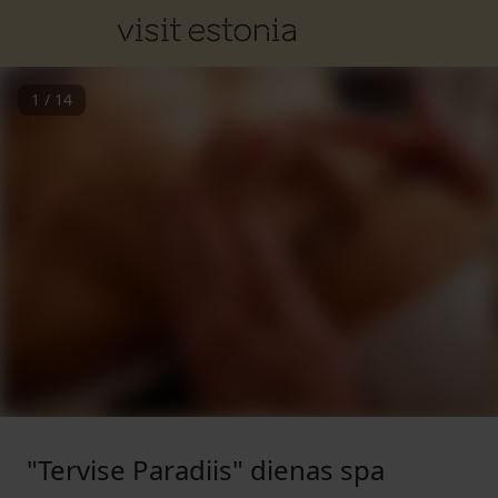
1
/
14
"Tervise Paradiis" dienas spa