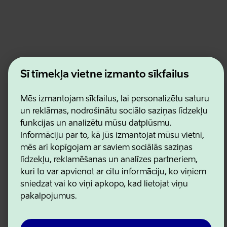
Estonian Business and Innovation Agency
Šī tīmekļa vietne izmanto sīkfailus
Kontakti
Sadarbības partneri
Lietošanas noteikumi
Mēs izmantojam sīkfailus, lai personalizētu saturu
Sīkdatņu un konfidencialitātes politika
un reklāmas, nodrošinātu sociālo saziņas līdzekļu
funkcijas un analizētu mūsu datplūsmu.
Informāciju par to, kā jūs izmantojat mūsu vietni,
mēs arī kopīgojam ar saviem sociālās saziņas
līdzekļu, reklamēšanas un analīzes partneriem,
kuri to var apvienot ar citu informāciju, ko viņiem
sniedzat vai ko viņi apkopo, kad lietojat viņu
pakalpojumus.