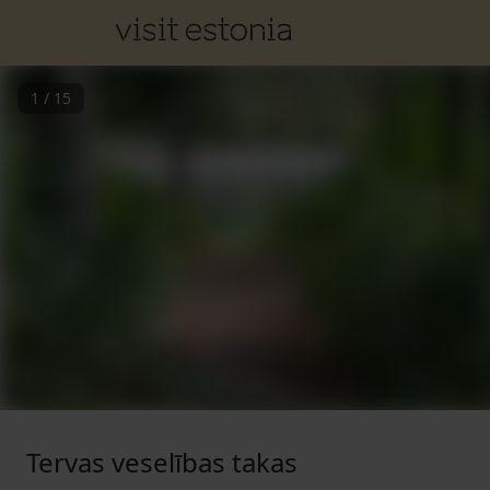
1
/
15
Tervas veselības takas