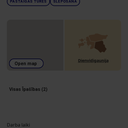
PASTAIGAS TŪRES
SLĒPOŠANA
Dienvidigaunija
Open map
Visas Īpašības (2)
Darba laiki