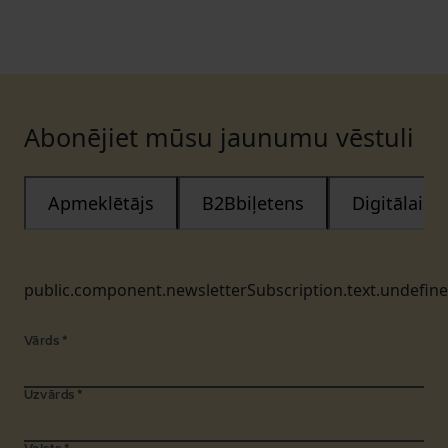
Abonējiet mūsu jaunumu vēstuli
Apmeklētājs
B2Bbiļetens
Digitālais
public.component.newsletterSubscription.text.undefin
Vārds
*
Uzvārds
*