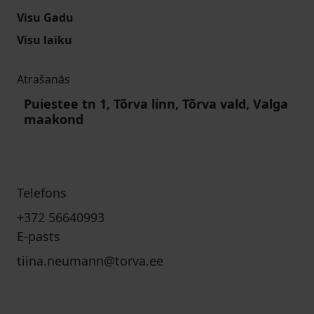
Visu Gadu
Visu laiku
Atrašanās
Puiestee tn 1, Tõrva linn, Tõrva vald, Valga
maakond
Telefons
+372 56640993
E-pasts
tiina.neumann@torva.ee