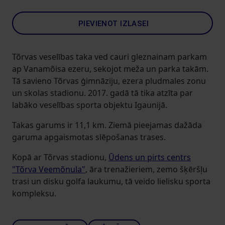
PIEVIENOT IZLASEI
Tõrvas veselības taka ved cauri gleznainam parkam
ap Vanamõisa ezeru, sekojot meža un parka takām.
Tā savieno Tõrvas ģimnāziju, ezera pludmales zonu
un skolas stadionu. 2017. gadā tā tika atzīta par
labāko veselības sporta objektu Igaunijā.
Takas garums ir 11,1 km. Ziemā pieejamas dažāda
garuma apgaismotas slēpošanas trases.
Kopā ar Tõrvas stadionu,
Ūdens un pirts centrs
"Tõrva Veemõnula"
, āra trenažieriem, zemo šķēršļu
trasi un disku golfa laukumu, tā veido lielisku sporta
kompleksu.