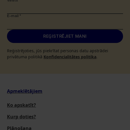
Valsts
*
E-mail
*
REĢISTRĒJIET MANI
Reģistrējoties, jūs piekrītat personas datu apstrādei
privātuma politikā
Konfidencialitātes politika
.
Apmeklētājiem
Ko apskatīt?
Kurp doties?
Plānošana