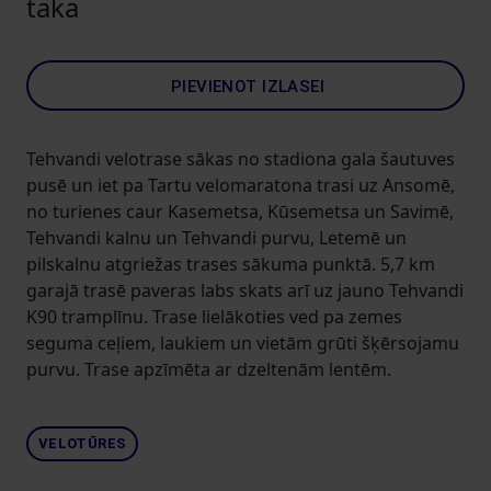
taka
PIEVIENOT IZLASEI
Tehvandi velotrase sākas no stadiona gala šautuves
pusē un iet pa Tartu velomaratona trasi uz Ansomē,
no turienes caur Kasemetsa, Kūsemetsa un Savimē,
Tehvandi kalnu un Tehvandi purvu, Letemē un
pilskalnu atgriežas trases sākuma punktā. 5,7 km
garajā trasē paveras labs skats arī uz jauno Tehvandi
K90 tramplīnu. Trase lielākoties ved pa zemes
seguma ceļiem, laukiem un vietām grūti šķērsojamu
purvu. Trase apzīmēta ar dzeltenām lentēm.
VELOTŪRES