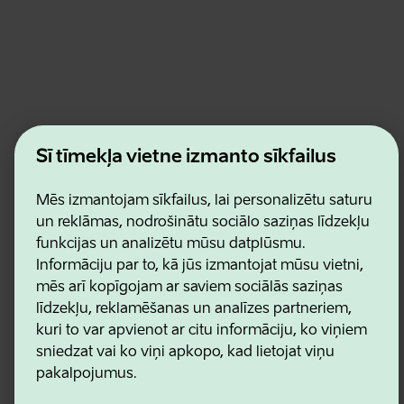
Estonian Business and Innovation Agency
Šī tīmekļa vietne izmanto sīkfailus
Kontakti
Sadarbības partneri
Lietošanas noteikumi
Mēs izmantojam sīkfailus, lai personalizētu saturu
Sīkdatņu un konfidencialitātes politika
un reklāmas, nodrošinātu sociālo saziņas līdzekļu
funkcijas un analizētu mūsu datplūsmu.
Informāciju par to, kā jūs izmantojat mūsu vietni,
mēs arī kopīgojam ar saviem sociālās saziņas
līdzekļu, reklamēšanas un analīzes partneriem,
kuri to var apvienot ar citu informāciju, ko viņiem
sniedzat vai ko viņi apkopo, kad lietojat viņu
pakalpojumus.