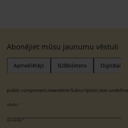
Abonējiet mūsu jaunumu vēstuli
Apmeklētājs
B2Bbiļetens
Digitālais
public.component.newsletterSubscription.text.undefin
Vārds
*
Uzvārds
*