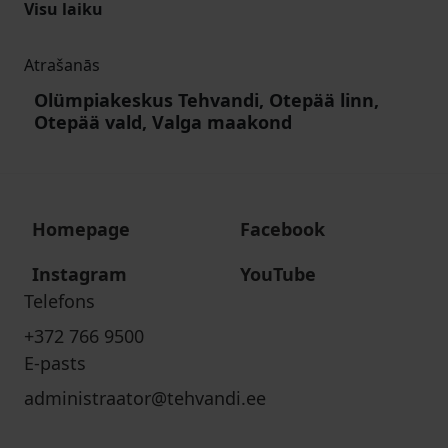
Visu laiku
Atrašanās
Olümpiakeskus Tehvandi, Otepää linn,
Otepää vald, Valga maakond
Homepage
Facebook
Instagram
YouTube
Telefons
+372 766 9500
E-pasts
administraator@tehvandi.ee