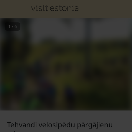
1
/
6
Tehvandi velosipēdu pārgājienu