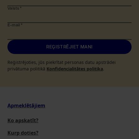
Valsts
*
E-mail
*
REĢISTRĒJIET MANI
Reģistrējoties, jūs piekrītat personas datu apstrādei
privātuma politikā
Konfidencialitātes politika
.
Apmeklētājiem
Ko apskatīt?
Kurp doties?