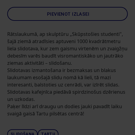
PIEVIENOT IZLASEI
Rātslaukumā, ap skulptūru „Skūpstošies studenti",
šajā ziemā atradīsies aptuveni 1000 kvadrātmetru
liela slidotava, kur zem gaismu virtenēm un zvaigžņu
debesīm varēs baudīt visromantiskāko un jautrāko
ziemas aktivitāti – slidošanu.
Slidotavas izmantošana ir bezmaksas un blakus
laukumam esošajā slidu nomā kā lieli, tā mazi
interesanti, balstoties uz cenrādi, var izīrēt slidas.
Slidotavas kafejnīca piedāvā spirdzinošus dzērienus
un uzkodas.
Paķer līdzi arī draugu un dodies jauki pavadīt laiku
svaigā gaisā Tartu pilsētas centrā!
SLIDOŠANA
TARTU