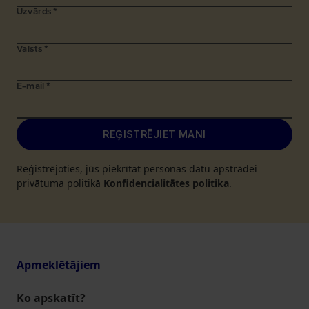
Uzvārds
*
Valsts
*
E-mail
*
REĢISTRĒJIET MANI
Reģistrējoties, jūs piekrītat personas datu apstrādei
privātuma politikā
Konfidencialitātes politika
.
Apmeklētājiem
Ko apskatīt?