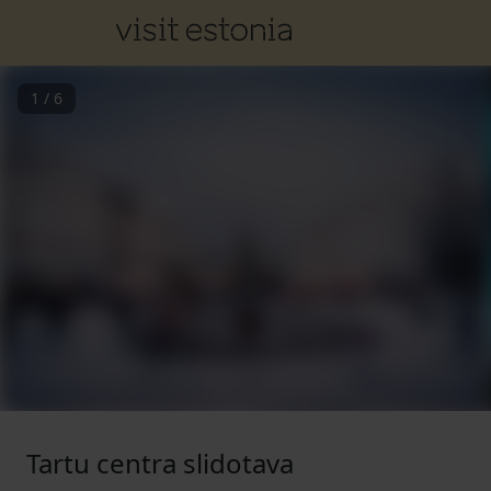
1
/
6
Tartu centra slidotava