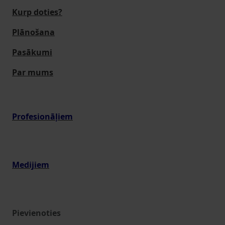
Kurp doties?
Plānošana
Pasākumi
Par mums
Profesionāļiem
Medijiem
Pievienoties