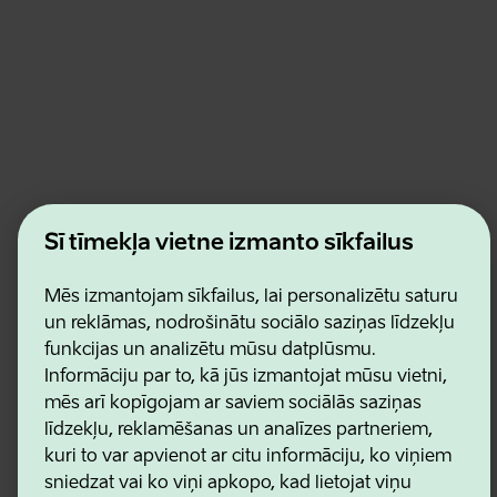
Estonian Business and Innovation Agency
Šī tīmekļa vietne izmanto sīkfailus
Kontakti
Sadarbības partneri
Lietošanas noteikumi
Mēs izmantojam sīkfailus, lai personalizētu saturu
Sīkdatņu un konfidencialitātes politika
un reklāmas, nodrošinātu sociālo saziņas līdzekļu
funkcijas un analizētu mūsu datplūsmu.
Informāciju par to, kā jūs izmantojat mūsu vietni,
mēs arī kopīgojam ar saviem sociālās saziņas
līdzekļu, reklamēšanas un analīzes partneriem,
kuri to var apvienot ar citu informāciju, ko viņiem
sniedzat vai ko viņi apkopo, kad lietojat viņu