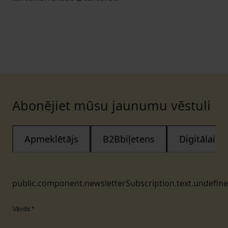
Abonējiet mūsu jaunumu vēstuli
Apmeklētājs
B2Bbiļetens
Digitālais
public.component.newsletterSubscription.text.undefin
Vārds
*