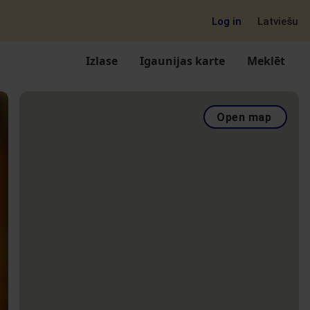
Log in
Latviešu
Izlase
Igaunijas karte
Meklēt
Open map