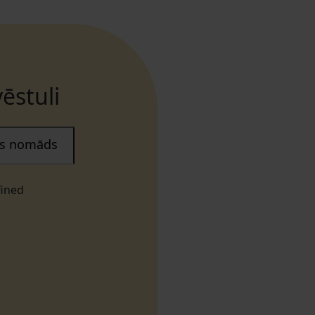
ēstuli
ais nomāds
fined