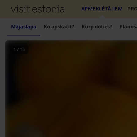
APMEKLĒTĀJIEM
PRO
Mājaslapa
Ko apskatīt?
Kurp doties?
Plānoš
1
/
15