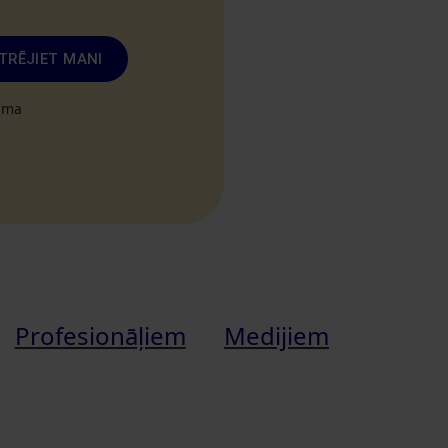
TRĒJIET MANI
tuma
Profesionāļiem
Medijiem