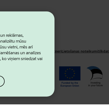
 un reklāmas,
 analizētu mūsu
ūsu vietni, mēs arī
n Agency
Kontakti
Sadarbības partneri
Lietošanas noteikumi
Sīkdat
klamēšanas un analīzes
u, ko viņiem sniedzat vai