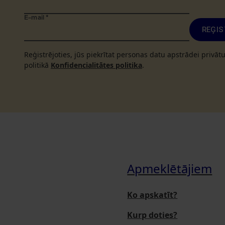
E-mail
*
REĢIS
Reģistrējoties, jūs piekrītat personas datu apstrādei privā
politikā
Konfidencialitātes politika
.
Apmeklētājiem
Ko apskatīt?
Kurp doties?