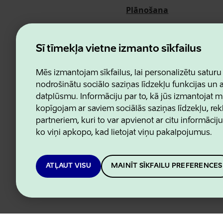
Plānošana
Pasākumi
Par mums
Šī tīmekļa vietne izmanto sīkfailus
Mēs izmantojam sīkfailus, lai personalizētu saturu
nodrošinātu sociālo saziņas līdzekļu funkcijas un
datplūsmu. Informāciju par to, kā jūs izmantojat m
Estonian Business and Innovatio
kopīgojam ar saviem sociālās saziņas līdzekļu, re
partneriem, kuri to var apvienot ar citu informācij
ko viņi apkopo, kad lietojat viņu pakalpojumus.
ATĻAUT VISU
MAINĪT SĪKFAILU PREFERENCES