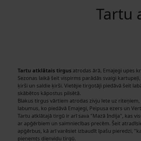
Tartu 
Tartu atklātais tirgus
atrodas ārā, Emajegi upes kra
Sezonas laikā šeit vispirms parādās svaigi kartupeļi
ķirši un saldie ķirši. Vietējie tirgotāji piedāvā šeit
skābētos kāpostus pilsētā.
Blakus tirgus vārtiem atrodas zivju lete uz riteņiem, 
labumus, ko piedāvā Emajegi, Peipusa ezers un Vert
Tartu atklātajā tirgū ir arī sava "Mazā Indija", kas v
ar apģērbiem un saimniecības precēm. Šeit atradīs
apģērbus, kā arī varēsiet izbaudīt īpašu pieredzi, "k
pieņemts dienvidu tirgū.