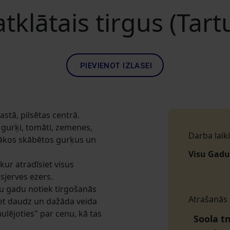
atklātais tirgus (Tart
PIEVIENOT IZLASEI
stā, pilsētas centrā.
, gurķi, tomāti, zemenes,
Darba laiki
 labākos skābētos gurķus un
Visu Gadu
kur atradīsiet visus
sjerves ezers.
isu gadu notiek tirgošanās
Atrašanās
iet daudz un dažāda veida
aulējoties" par cenu, kā tas
Soola tn