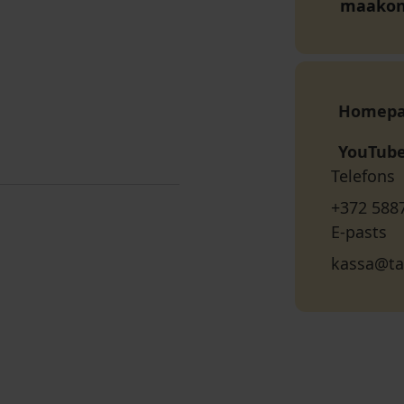
maako
Homep
YouTub
Telefons
+372 588
E-pasts
kassa@ta