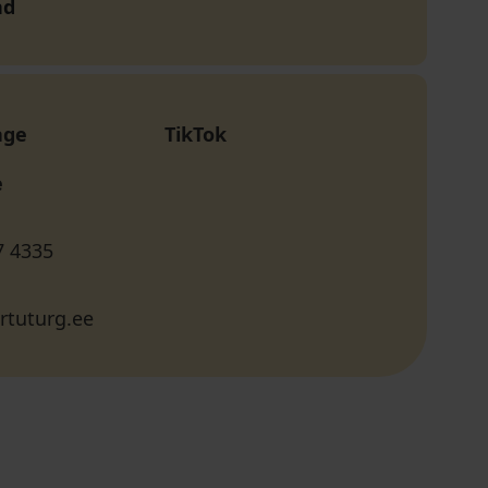
nd
age
TikTok
e
7 4335
rtuturg.ee