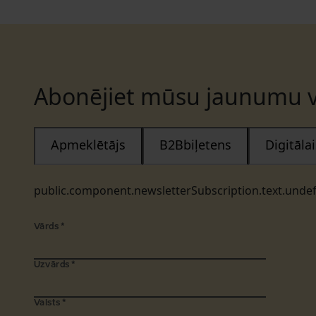
Abonējiet mūsu jaunumu v
Apmeklētājs
B2Bbiļetens
Digitāl
public.component.newsletterSubscription.text.unde
Vārds
*
Uzvārds
*
Valsts
*