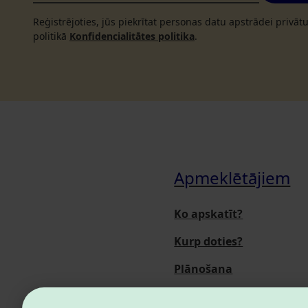
Reģistrējoties, jūs piekrītat personas datu apstrādei privā
politikā
Konfidencialitātes politika
.
Apmeklētājiem
Ko apskatīt?
Kurp doties?
Plānošana
Pasākumi