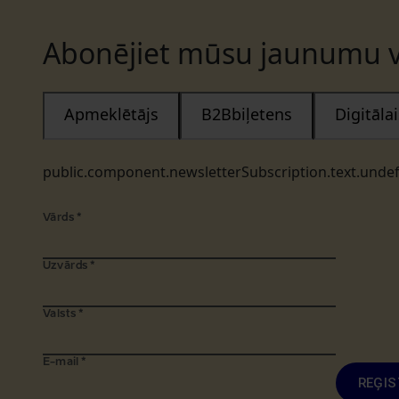
Abonējiet mūsu jaunumu v
Apmeklētājs
B2Bbiļetens
Digitāl
public.component.newsletterSubscription.text.unde
Vārds
*
Uzvārds
*
Valsts
*
E-mail
*
REĢIS