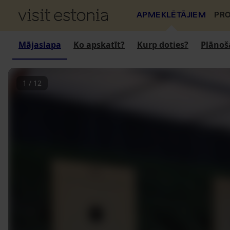
APMEKLĒTĀJIEM
PRO
Mājaslapa
Ko apskatīt?
Kurp doties?
Plānoš
1
/
12