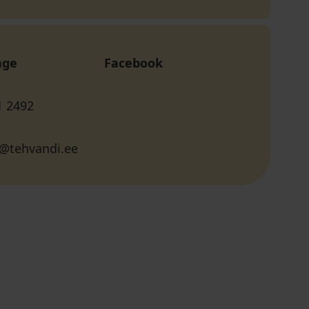
age
Facebook
1 2492
@tehvandi.ee