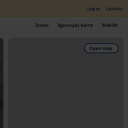
Log in
Latviešu
Izlase
Igaunijas karte
Meklēt
Open map