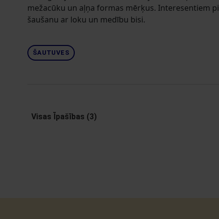
mežacūku un aļņa formas mērķus. Interesentiem pi
šaušanu ar loku un medību bisi.
ŠAUTUVES
Visas Īpašības (3)