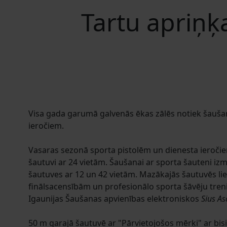
Tartu apriņķ
Visa gada garumā galvenās ēkas zālēs notiek šaušan
ieročiem.
Vasaras sezonā sporta pistolēm un dienesta ieroč
šautuvi ar 24 vietām. Šaušanai ar sporta šauteni i
šautuves ar 12 un 42 vietām. Mazākajās šautuvēs li
finālsacensībām un profesionālo sporta šāvēju tre
Igaunijas Šaušanas apvienības elektroniskos
Sius A
50 m garajā šautuvē ar "Pārvietojošos mērķi" ar bis