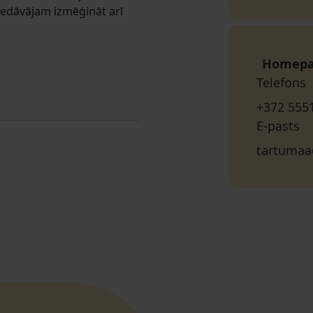
edāvājam izmēģināt arī
Homep
Telefons
+372 555
E-pasts
tartumaa