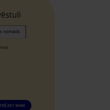
ēstuli
ais nomāds
fined
TRĒJIET MANI