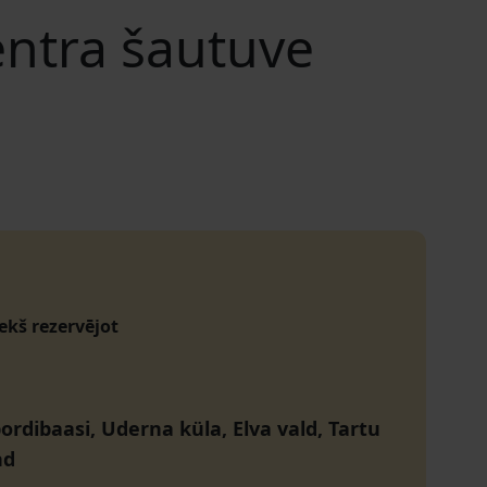
entra šautuve
iekš rezervējot
ordibaasi, Uderna küla, Elva vald, Tartu
nd