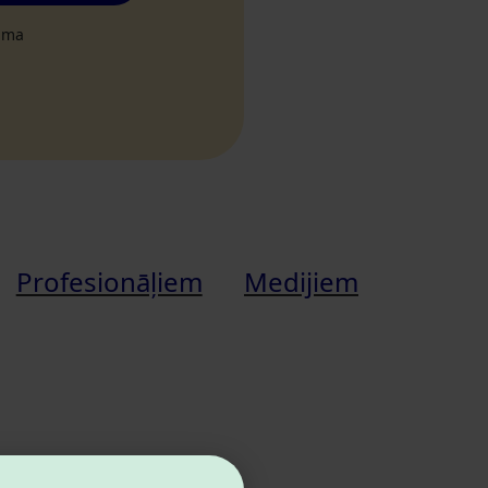
tuma
Profesionāļiem
Medijiem