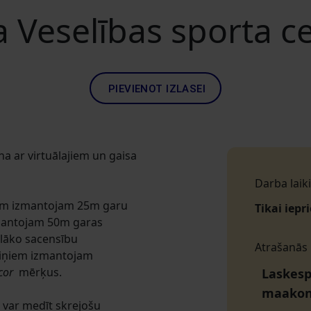
a Veselības sporta c
PIEVIENOT IZLASEI
a ar virtuālajiem un gaisa
Darba laiki
iem izmantojam 25m garu
Tikai iepr
zmantojam 50m garas
elāko sacensību
Atrašanās
niņiem izmantojam
scor
mērķus.
Laskesp
maako
i var medīt skrejošu