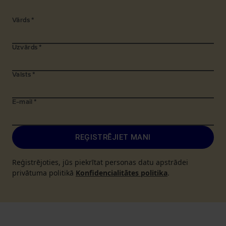
Vārds
*
Uzvārds
*
Valsts
*
E-mail
*
REĢISTRĒJIET MANI
Reģistrējoties, jūs piekrītat personas datu apstrādei
privātuma politikā
Konfidencialitātes politika
.