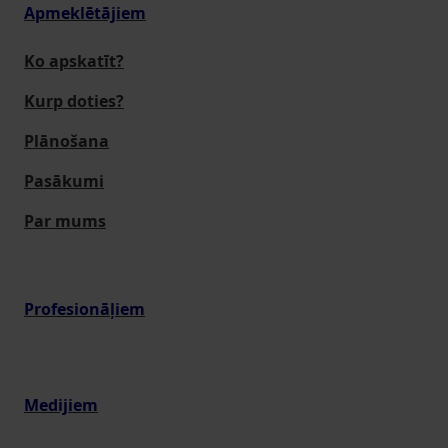
Apmeklētājiem
Ko apskatīt?
Kurp doties?
Plānošana
Pasākumi
Par mums
Profesionāļiem
Medijiem