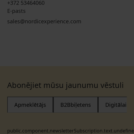
+372 53464060
E-pasts
sales@nordicexperience.com
Abonējiet mūsu jaunumu vēstuli
Apmeklētājs
B2Bbiļetens
Digitālais
public.component.newsletterSubscription.text.undefin