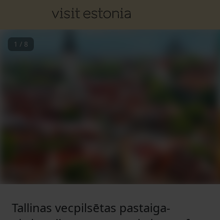
1
/
8
Tallinas vecpilsētas pastaiga-