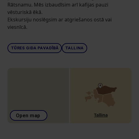
Rātsnamu. Mēs izbaudīsim arī kafijas pauzi
vēsturiskā ēkā.
Ekskursiju noslēgsim ar atgriešanos ostā vai
viesnīcā.
TŪRES GIDA PAVADĪBĀ
TALLINA
Tallina
Open map