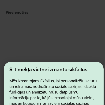
Pievienoties
Estonian Business and Innovation Agency
Šī tīmekļa vietne izmanto sīkfailus
Kontakti
Sadarbības partneri
Lietošanas noteikumi
Mēs izmantojam sīkfailus, lai personalizētu saturu
Sīkdatņu un konfidencialitātes politika
un reklāmas, nodrošinātu sociālo saziņas līdzekļu
funkcijas un analizētu mūsu datplūsmu.
Informāciju par to, kā jūs izmantojat mūsu vietni,
mēs arī kopīgojam ar saviem sociālās saziņas