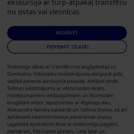
ekskursija ar turp-atpakaļ transfēru
no ostas vai viesnīcas
REZERVĒT
PIEVIENOT IZLASEI
Ekskursija sākas ar transfēru no augšpilsētas uz
Domkalnu. Viduslaiku nocietinājumu iekšpusē gida
vadībā paveras aizraujoša pasaule, atklājot senās
Tallinas valdzinājumu ar vēsturiskām ēkām,
noslēpumainiem iekšpagalmiem un līkumotām
bruģētām ielām. Iepazīsimies ar Rīgikogu ēku,
Aleksandra Ņevska katedrāli un Tallinas Domu, kā arī
aplūkosim neaizmirstamus panorāmas skatus.
Lejpilsētā apskatīsim ēkas ar izteiksmīgu pagātni,
piemēram, Rātsnama aptieku, Lielo ģildi un