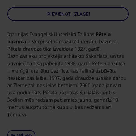
PIEVIENOT IZLASEI
Igaunijas Evaņģēliski luteriskā Tallinas
Pētela
baznīca
ir Vecpilsētas mazākā luterāņu baznīca.
Pētela draudze tika izveidota 1927. gadā.
Baznīcas ēku projektējis arhitekts Sakariass, un tās
būvniecība tika pabeigta 1938. gadā. Pētela baznīca
ir vienīgā luterāņu baznīca, kas Tallinā uzbūvēta
neatkarības laikā. 1997. gadā draudze uzsāka darbu
ar Ziemeļtallinas ielas bērniem. 2000. gada janvārī
tika nodibināts Pētela baznīcas Sociālais centrs.
Šodien mēs redzam pacļamies jaunu, gandrīz 10
metrus augstu torņa kupolu, kas redzams arī
Tompea.
BAZNĪCAS