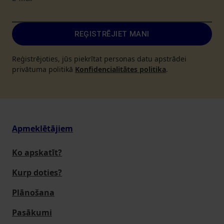
REĢISTRĒJIET MANI
Reģistrējoties, jūs piekrītat personas datu apstrādei
privātuma politikā
Konfidencialitātes politika
.
Apmeklētājiem
Ko apskatīt?
Kurp doties?
Plānošana
Pasākumi