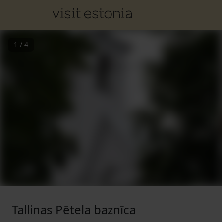
1
/
4
Tallinas Pētela baznīca