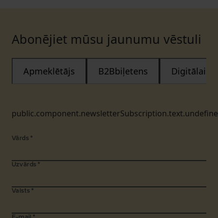
Abonējiet mūsu jaunumu vēstuli
Apmeklētājs
B2Bbiļetens
Digitālais
public.component.newsletterSubscription.text.undefin
Vārds
*
Uzvārds
*
Valsts
*
E-mail
*