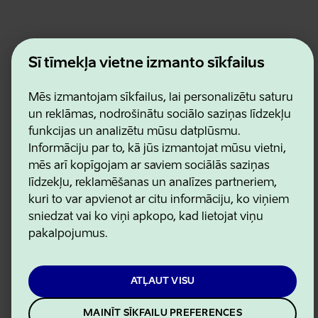
Estonian Business and Innovation Agency
Šī tīmekļa vietne izmanto sīkfailus
Kontakti
Sadarbības partneri
Lietošanas noteikumi
Mēs izmantojam sīkfailus, lai personalizētu saturu
Sīkdatņu un konfidencialitātes politika
un reklāmas, nodrošinātu sociālo saziņas līdzekļu
funkcijas un analizētu mūsu datplūsmu.
Informāciju par to, kā jūs izmantojat mūsu vietni,
mēs arī kopīgojam ar saviem sociālās saziņas
līdzekļu, reklamēšanas un analīzes partneriem,
kuri to var apvienot ar citu informāciju, ko viņiem
sniedzat vai ko viņi apkopo, kad lietojat viņu
pakalpojumus.
ATĻAUT VISU
MAINĪT SĪKFAILU PREFERENCES