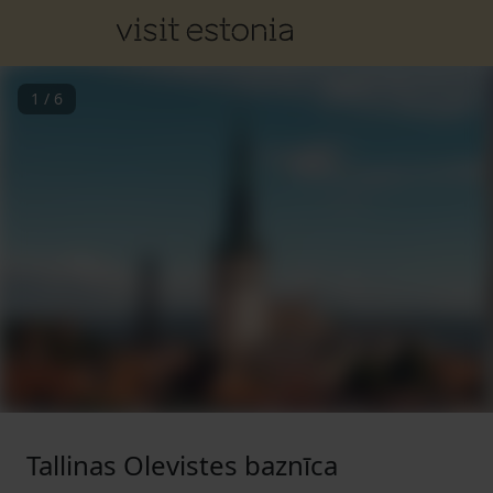
1
/
6
Tallinas Olevistes baznīca