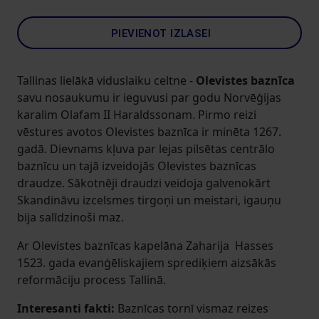
PIEVIENOT IZLASEI
Tallinas lielākā viduslaiku celtne -
Olevistes baznīca
savu nosaukumu ir ieguvusi par godu Norvēģijas
karalim Olafam II Haraldssonam. Pirmo reizi
vēstures avotos Olevistes baznīca ir minēta 1267.
gadā. Dievnams kļuva par lejas pilsētas centrālo
baznīcu un tajā izveidojās Olevistes baznīcas
draudze. Sākotnēji draudzi veidoja galvenokārt
Skandināvu izcelsmes tirgoņi un meistari, igauņu
bija salīdzinoši maz.
Ar Olevistes baznīcas kapelāna Zaharija Hasses
1523. gada evanģēliskajiem sprediķiem aizsākās
reformāciju process Tallinā.
Interesanti fakti:
Baznīcas tornī vismaz reizes