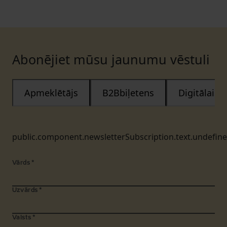
Abonējiet mūsu jaunumu vēstuli
Apmeklētājs
B2Bbiļetens
Digitālais
public.component.newsletterSubscription.text.undefin
Vārds
*
Uzvārds
*
Valsts
*