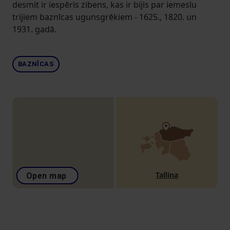
desmit ir iespēris zibens, kas ir bijis par iemeslu
trijiem baznīcas ugunsgrēkiem - 1625., 1820. un
1931. gadā.
BAZNĪCAS
Tallina
Open map