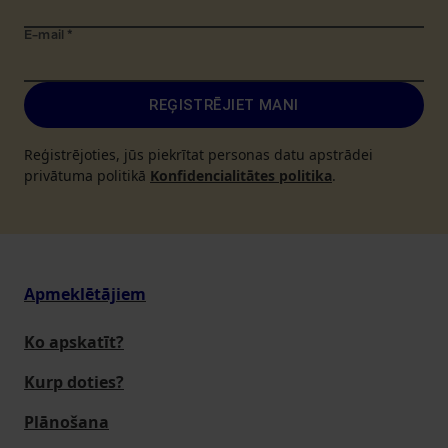
E-mail
*
REĢISTRĒJIET MANI
Reģistrējoties, jūs piekrītat personas datu apstrādei
privātuma politikā
Konfidencialitātes politika
.
Apmeklētājiem
Ko apskatīt?
Kurp doties?
Plānošana