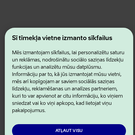
Estonian Business and Innovation Agency
Šī tīmekļa vietne izmanto sīkfailus
Kontakti
Sadarbības partneri
Lietošanas noteikumi
Mēs izmantojam sīkfailus, lai personalizētu saturu
Sīkdatņu un konfidencialitātes politika
un reklāmas, nodrošinātu sociālo saziņas līdzekļu
funkcijas un analizētu mūsu datplūsmu.
Informāciju par to, kā jūs izmantojat mūsu vietni,
mēs arī kopīgojam ar saviem sociālās saziņas
līdzekļu, reklamēšanas un analīzes partneriem,
kuri to var apvienot ar citu informāciju, ko viņiem
sniedzat vai ko viņi apkopo, kad lietojat viņu
pakalpojumus.
ATĻAUT VISU