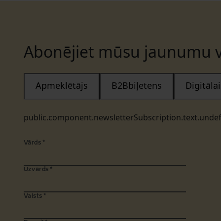
Abonējiet mūsu jaunumu v
Apmeklētājs
B2Bbiļetens
Digitāl
public.component.newsletterSubscription.text.unde
Vārds
*
Uzvārds
*
Valsts
*