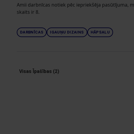
Amii darbnīcas notiek pēc iepriekšēja pasūtījuma, m
skaits ir 8.
DARBNĪCAS
IGAUŅU DIZAINS
HĀPSALU
Visas Īpašības (2)