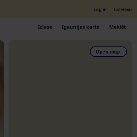
Log in
Latviešu
Izlase
Igaunijas karte
Meklēt
Open map