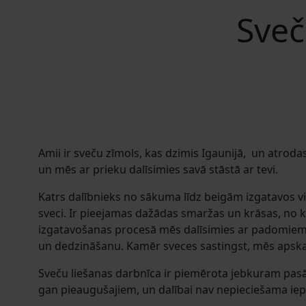
Sveč
Amii ir sveču zīmols, kas dzimis Igaunijā, un atroda
un mēs ar prieku dalīsimies savā stāstā ar tevi.
Katrs dalībnieks no sākuma līdz beigām izgatavos v
sveci. Ir pieejamas dažādas smaržas un krāsas, no k
izgatavošanas procesā mēs dalīsimies ar padomiem
un dedzināšanu. Kamēr sveces sastingst, mēs apska
Sveču liešanas darbnīca ir piemērota jebkuram p
gan pieaugušajiem, un dalībai nav nepieciešama iep