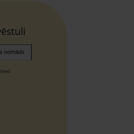
ēstuli
ais nomāds
fined