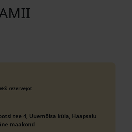
 AMII
iekš rezervējot
otsi tee 4, Uuemõisa küla, Haapsalu
ääne maakond