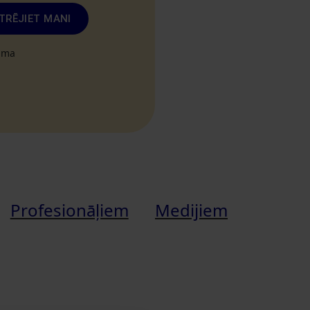
TRĒJIET MANI
tuma
Profesionāļiem
Medijiem