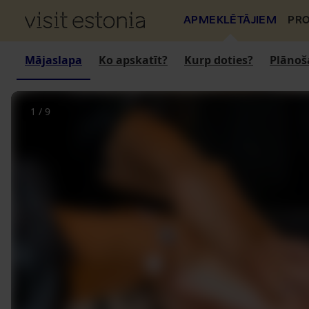
APMEKLĒTĀJIEM
PRO
Mājaslapa
Ko apskatīt?
Kurp doties?
Plānoš
1
/
9