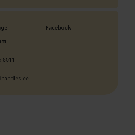
age
Facebook
ram
6 8011
icandles.ee