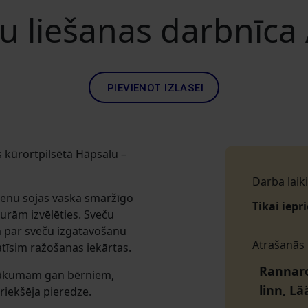
u liešanas darbnīca
PIEVIENOT IZLASEI
s kūrortpilsētā Hāpsalu –
Darba laiki
ienu sojas vaska smaržīgo
Tikai iepr
urām izvēlēties. Sveču
 par sveču izgatavošanu
Atrašanās
tīsim ražošanas iekārtas.
Rannaro
asākumam gan bērniem,
linn, L
riekšēja pieredze.