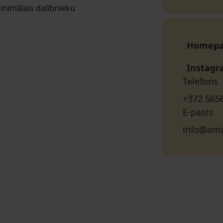
inimālais dalībnieku
Homep
Instag
Telefons
+372 565
E-pasts
info@ami