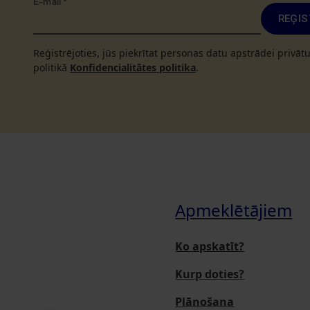
E-mail
*
REĢIS
Reģistrējoties, jūs piekrītat personas datu apstrādei privā
politikā
Konfidencialitātes politika
.
Apmeklētājiem
Ko apskatīt?
Kurp doties?
Plānošana