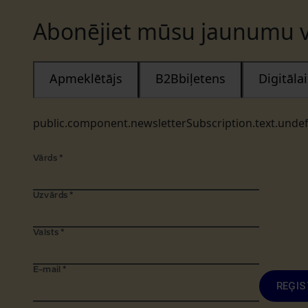
Abonējiet mūsu jaunumu v
Apmeklētājs
B2Bbiļetens
Digitāl
public.component.newsletterSubscription.text.unde
Vārds
*
Uzvārds
*
Valsts
*
E-mail
*
REĢIS