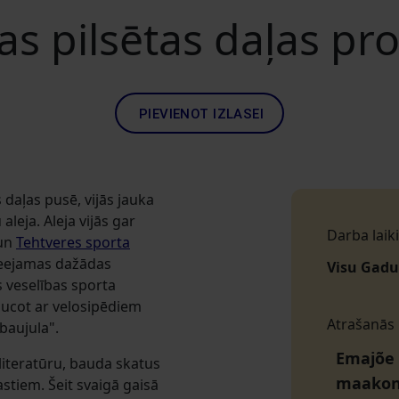
nas pilsētas daļas p
PIEVIENOT IZLASEI
 daļas pusē, vijās jauka
leja. Aleja vijās gar
Darba laiki
 un
Tehtveres sporta
ieejamas dažādas
Visu Gadu
s veselības sporta
raucot ar velosipēdiem
Atrašanās
baujula".
Emajõe t
iteratūru, bauda skatus
maako
tiem. Šeit svaigā gaisā