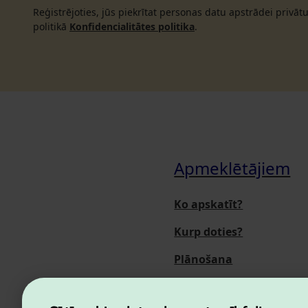
Reģistrējoties, jūs piekrītat personas datu apstrādei privā
politikā
Konfidencialitātes politika
.
Apmeklētājiem
Ko apskatīt?
Kurp doties?
Plānošana
Pasākumi