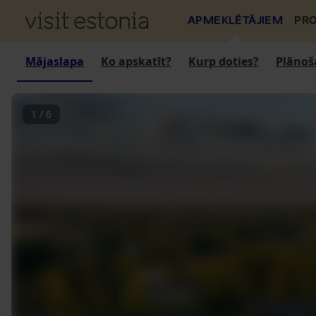
APMEKLĒTĀJIEM
PRO
Mājaslapa
Ko apskatīt?
Kurp doties?
Plānoš
1
/
6