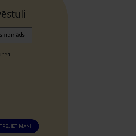
ēstuli
ais nomāds
fined
TRĒJIET MANI