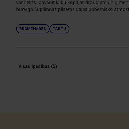
var lieliski pavadīt laiku kopā ar draugiem un ģimeni
burvīgo Supilinnas pilsētas daļas bohēmisko atmos
PROMENĀDES
TARTU
Visas Īpašības (5)