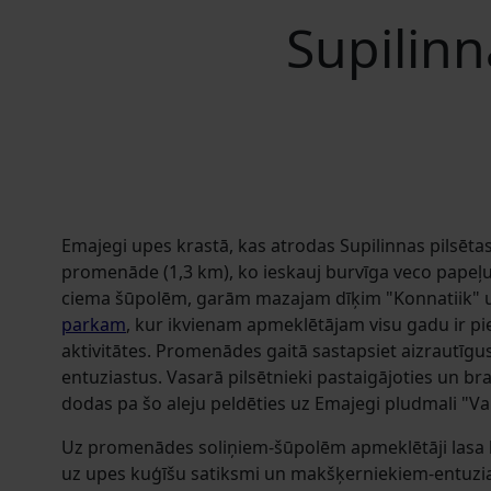
Supilin
Emajegi upes krastā, kas atrodas Supilinnas pilsētas
promenāde (1,3 km), ko ieskauj burvīga veco papeļu a
ciema šūpolēm, garām mazajam dīķim "Konnatiik"
parkam
, kur ikvienam apmeklētājam visu gadu ir p
aktivitātes. Promenādes gaitā sastapsiet aizrautīgu
entuziastus. Vasarā pilsētnieki pastaigājoties un b
dodas pa šo aleju peldēties uz Emajegi pludmali "Va
Uz promenādes soliņiem-šūpolēm apmeklētāji lasa l
uz upes kuģīšu satiksmi un makšķerniekiem-entuzias