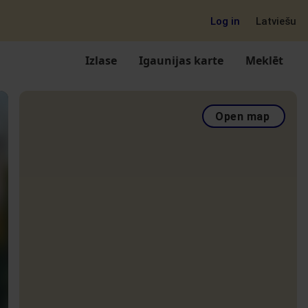
Log in
Latviešu
Izlase
Igaunijas karte
Meklēt
Open map