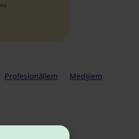
tuma
Profesionāļiem
Medijiem