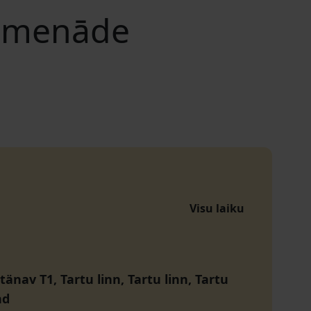
romenāde
Visu laiku
änav T1, Tartu linn, Tartu linn, Tartu
nd