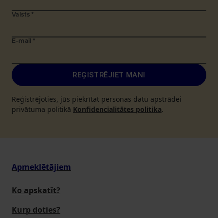
Valsts
*
E-mail
*
REĢISTRĒJIET MANI
Reģistrējoties, jūs piekrītat personas datu apstrādei
privātuma politikā
Konfidencialitātes politika
.
Apmeklētājiem
Ko apskatīt?
Kurp doties?