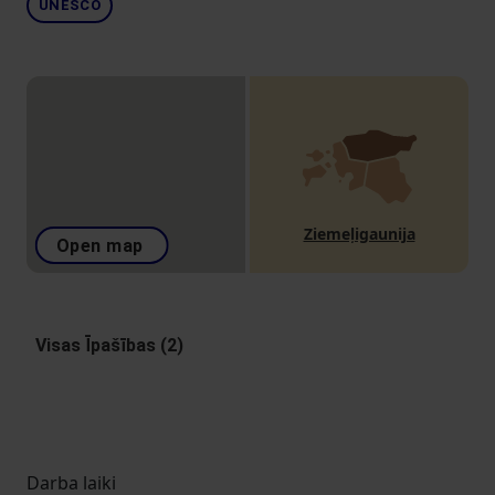
UNESCO
Ziemeļigaunija
Open map
Visas Īpašības (2)
Darba laiki