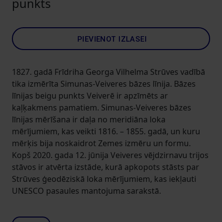
punkts
PIEVIENOT IZLASEI
1827. gadā Frīdriha Georga Vilhelma Strūves vadībā
tika izmērīta Simunas-Veiveres bāzes līnija. Bāzes
līnijas beigu punkts Veiverē ir apzīmēts ar
kaļķakmens pamatiem. Simunas-Veiveres bāzes
līnijas mērīšana ir daļa no meridiāna loka
mērījumiem, kas veikti 1816. – 1855. gadā, un kuru
mērķis bija noskaidrot Zemes izmēru un formu.
Kopš 2020. gada 12. jūnija Veiveres vējdzirnavu trijos
stāvos ir atvērta izstāde, kurā apkopots stāsts par
Strūves ģeodēziskā loka mērījumiem, kas iekļauti
UNESCO pasaules mantojuma sarakstā.