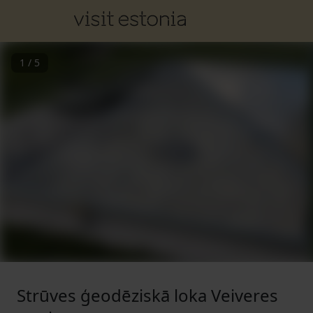
1
/
5
Strūves ģeodēziskā loka Veiveres