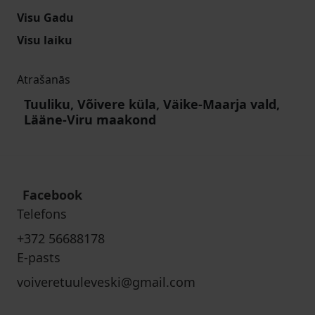
Visu Gadu
Visu laiku
Atrašanās
Tuuliku, Võivere küla, Väike-Maarja vald,
Lääne-Viru maakond
Facebook
Telefons
+372 56688178
E-pasts
voiveretuuleveski@gmail.com