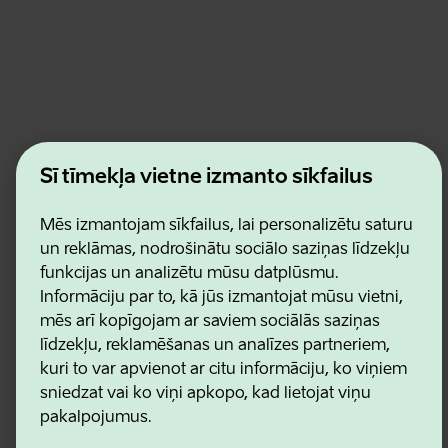
Estonian Business and Innovation Agency
Šī tīmekļa vietne izmanto sīkfailus
Kontakti
Sadarbības partneri
Lietošanas noteikumi
Mēs izmantojam sīkfailus, lai personalizētu saturu
Sīkdatņu un konfidencialitātes politika
un reklāmas, nodrošinātu sociālo saziņas līdzekļu
funkcijas un analizētu mūsu datplūsmu.
Informāciju par to, kā jūs izmantojat mūsu vietni,
mēs arī kopīgojam ar saviem sociālās saziņas
līdzekļu, reklamēšanas un analīzes partneriem,
kuri to var apvienot ar citu informāciju, ko viņiem
sniedzat vai ko viņi apkopo, kad lietojat viņu
pakalpojumus.