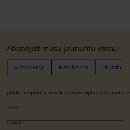
Abonējiet mūsu jaunumu vēstuli
Apmeklētājs
B2Bbiļetens
Digitālais
public.component.newsletterSubscription.text.undefin
Vārds
*
Uzvārds
*