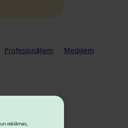
Profesionāļiem
Medijiem
 un reklāmas,