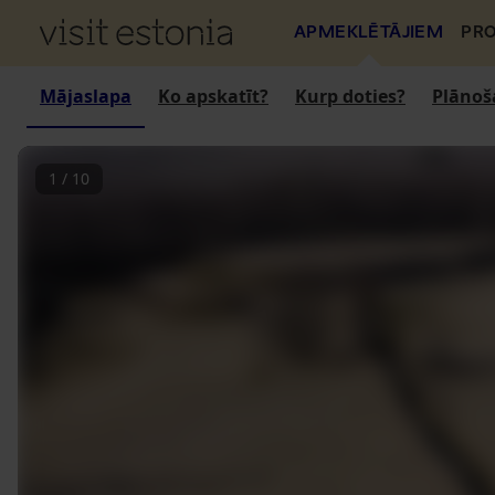
APMEKLĒTĀJIEM
PRO
Mājaslapa
Ko apskatīt?
Kurp doties?
Plānoš
1
/
10