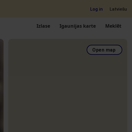
Log in
Latviešu
Izlase
Igaunijas karte
Meklēt
Open map