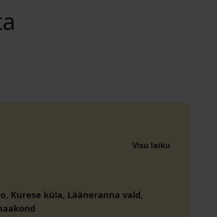
ta
Visu laiku
oo, Kurese küla, Lääneranna vald,
maakond