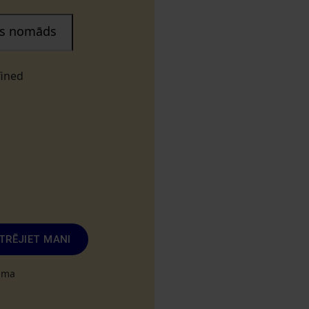
ais nomāds
fined
TRĒJIET MANI
tuma