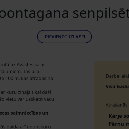
oontagana senpilsē
PIEVIENOT IZLASEI
dsimtā uz Avastes salas
nājumiem. Tas bija
Darba laiki
 x 100 m, kas atradās no
Visu Gadu
ar kuru zināja tikai daži
šo vietu var uzskatīt vācu
Atrašanās
vecas saimniecības un
Kärje s
Pärnu 
 Jūs gaida arī ugunskuru