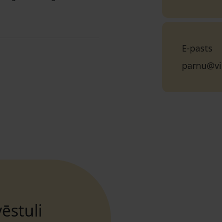
E-pasts
parnu@vi
ēstuli