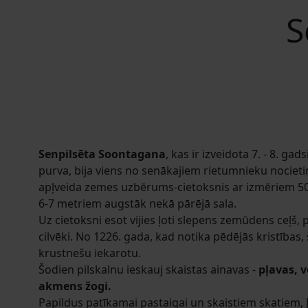
S
Senpilsēta Soontagana
, kas ir izveidota 7. - 8. ga
purva, bija viens no senākajiem rietumnieku nocieti
apļveida zemes uzbērums-cietoksnis ar izmēriem 50
6-7 metriem augstāk nekā pārējā sala.
Uz cietoksni esot vijies ļoti slepens zemūdens ceļš, p
cilvēki. No 1226. gada, kad notika pēdējās kristības, 
krustnešu iekarotu.
Šodien pilskalnu ieskauj skaistas ainavas -
pļavas, 
akmens žogi.
Papildus patīkamai pastaigai un skaistiem skatiem,