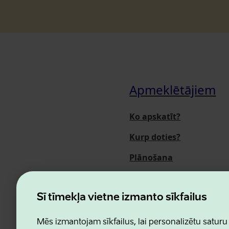
Apmeklētājiem
Ko apskatīt?
Kurp doties?
Plānošana
Pasākumi
Par mums
Šī tīmekļa vietne izmanto sīkfailus
Mēs izmantojam sīkfailus, lai personalizētu saturu