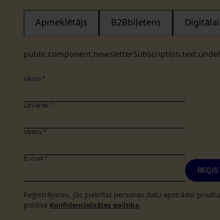
Apmeklētājs
B2Bbiļetens
Digitāl
public.component.newsletterSubscription.text.unde
Vārds
*
Uzvārds
*
Valsts
*
E-mail
*
REĢIS
Reģistrējoties, jūs piekrītat personas datu apstrādei privā
politikā
Konfidencialitātes politika
.