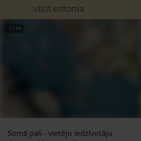
1
/
14
Somā pali - vietējo iedzīvotāju