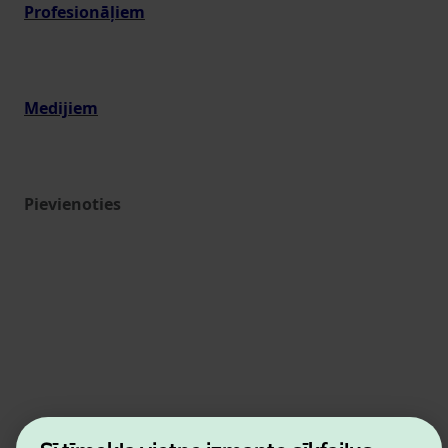
Profesionāļiem
Medijiem
Pievienoties
Estonian Business and Innovation Agency