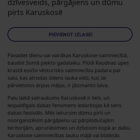
dzīvesveids, pārgājiens un dūmu
pirts Karuskosē
PIEVIENOT IZLASEI
Pavadiet dienu vai vairākas Karuskose saimniecībā,
baudot Somā piekto gadalaiku. Plūdi Raudnas upes
krastā esošo vēsturisko saimniecību padara par
salu, kas atrodas ūdens lauka vidū, kur, lai
pārvietotos ārpus mājas, ir jāizmanto laiva.
Palu laikā satraukums Karuskosē ir liels, un
iespaidīgais dabas fenomens iedarbojas kā sens
dabas festivāls. Mēs iekursim dūmu pirti un
noorganizēsim pārgājienu uz pārplūdušajām
teritorijām, aprunāsimies un dzīvosim kopā ar dabu.
Karuskose saimniecības lauku mājā vai būdiņās