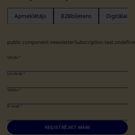
Apmeklētājs
B2Bbiļetens
Digitālais
public.component.newsletterSubscription.text.undefin
Vārds
*
Uzvārds
*
Valsts
*
E-mail
*
REĢISTRĒJIET MANI