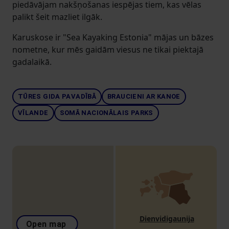
piedāvājam nakšņošanas iespējas tiem, kas vēlas
palikt šeit mazliet ilgāk.
Karuskose ir "Sea Kayaking Estonia" mājas un bāzes
nometne, kur mēs gaidām viesus ne tikai piektajā
gadalaikā.
TŪRES GIDA PAVADĪBĀ
BRAUCIENI AR KANOE
VĪLANDE
SOMĀ NACIONĀLAIS PARKS
Dienvidigaunija
Open map