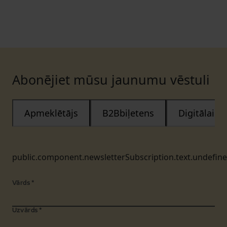
Abonējiet mūsu jaunumu vēstuli
Apmeklētājs
B2Bbiļetens
Digitālais
public.component.newsletterSubscription.text.undefin
Vārds
*
Uzvārds
*