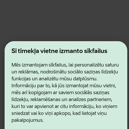
Estonian Business and Innovation Agency
Kontakti
Šī tīmekļa vietne izmanto sīkfailus
Sadarbības partneri
Lietošanas noteikumi
Mēs izmantojam sīkfailus, lai personalizētu saturu
Sīkdatņu un konfidencialitātes politika
un reklāmas, nodrošinātu sociālo saziņas līdzekļu
funkcijas un analizētu mūsu datplūsmu.
Informāciju par to, kā jūs izmantojat mūsu vietni,
mēs arī kopīgojam ar saviem sociālās saziņas
līdzekļu, reklamēšanas un analīzes partneriem,
kuri to var apvienot ar citu informāciju, ko viņiem
sniedzat vai ko viņi apkopo, kad lietojat viņu
pakalpojumus.