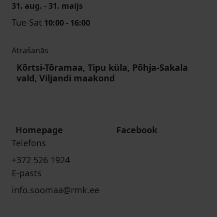
31. aug. - 31. maijs
Tue-Sat
10:00 - 16:00
Atrašanās
Kõrtsi-Tõramaa, Tipu küla, Põhja-Sakala
vald, Viljandi maakond
Homepage
Facebook
Telefons
+372 526 1924
E-pasts
info.soomaa@rmk.ee