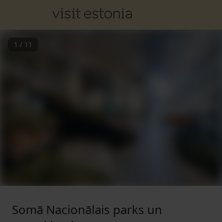
1
/
11
Somā Nacionālais parks un