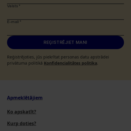
Valsts
*
E-mail
*
REĢISTRĒJIET MANI
Reģistrējoties, jūs piekrītat personas datu apstrādei
privātuma politikā
Konfidencialitātes politika
.
Apmeklētājiem
Ko apskatīt?
Kurp doties?