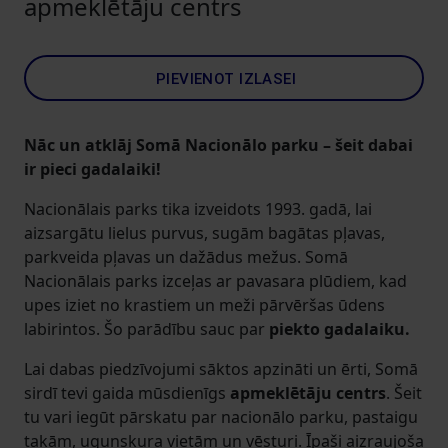
apmeklētāju centrs
PIEVIENOT IZLASEI
Nāc un atklāj Somā Nacionālo parku – šeit dabai
ir pieci gadalaiki!
Nacionālais parks tika izveidots 1993. gadā, lai
aizsargātu lielus purvus, sugām bagātas pļavas,
parkveida pļavas un dažādus mežus. Somā
Nacionālais parks izceļas ar pavasara plūdiem, kad
upes iziet no krastiem un meži pārvēršas ūdens
labirintos. Šo parādību sauc par
piekto gadalaiku.
Lai dabas piedzīvojumi sāktos apzināti un ērti, Somā
sirdī tevi gaida mūsdienīgs
apmeklētāju centrs
. Šeit
tu vari iegūt pārskatu par nacionālo parku, pastaigu
takām, ugunskura vietām un vēsturi. Īpaši aizraujoša