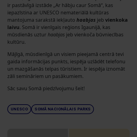
ir pastāvīgā izstāde „Ar hābju caur Somā“, kas
iepazīstina ar UNESCO nemateriālā kultūras
mantojuma sarakstā iekļauto
haabjas
jeb
vienkoka
laivu
. Somā ir vienīgais reģions Igaunijā, kas
mūsdienās uztur
haabjas
jeb vienkoča būvniecības
kultūru.
Mājīgā, mūsdienīgā un visiem pieejamā centrā tevi
gaida informācijas punkts, iespēja uzlādēt telefonu
un mazgāšanās telpas tūristiem. Ir iespēja iznomāt
zāli semināriem un pasākumiem.
Sāc savu Somā piedzīvojumu šeit!
UNESCO
SOMĀ NACIONĀLAIS PARKS