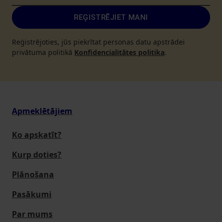
REĢISTRĒJIET MANI
Reģistrējoties, jūs piekrītat personas datu apstrādei
privātuma politikā
Konfidencialitātes politika
.
Apmeklētājiem
Ko apskatīt?
Kurp doties?
Plānošana
Pasākumi
Par mums