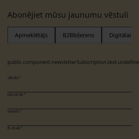
Abonējiet mūsu jaunumu vēstuli
Apmeklētājs
B2Bbiļetens
Digitālais
public.component.newsletterSubscription.text.undefin
Vārds
*
Uzvārds
*
Valsts
*
E-mail
*