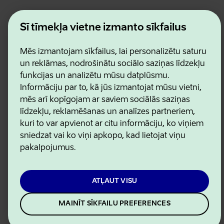
Estonian Business and Innovation Agency
Šī tīmekļa vietne izmanto sīkfailus
Kontakti
Sadarbības partneri
Mēs izmantojam sīkfailus, lai personalizētu saturu
Lietošanas noteikumi
Sīkdatņu un konfidencialitātes politika
un reklāmas, nodrošinātu sociālo saziņas līdzekļu
funkcijas un analizētu mūsu datplūsmu.
Informāciju par to, kā jūs izmantojat mūsu vietni,
mēs arī kopīgojam ar saviem sociālās saziņas
līdzekļu, reklamēšanas un analīzes partneriem,
kuri to var apvienot ar citu informāciju, ko viņiem
sniedzat vai ko viņi apkopo, kad lietojat viņu
pakalpojumus.
ATĻAUT VISU
MAINĪT SĪKFAILU PREFERENCES