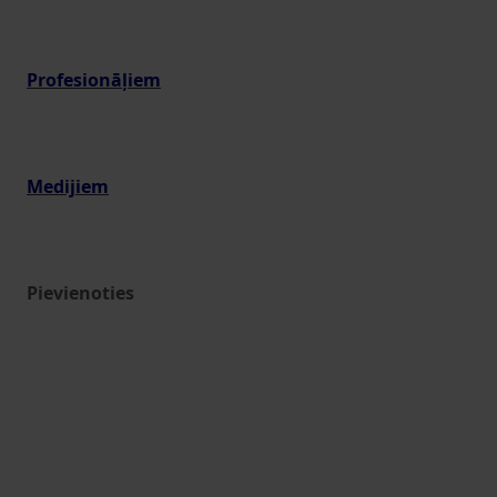
Profesionāļiem
Medijiem
Pievienoties