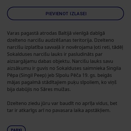
PIEVIENOT IZLASEI
Varas pagastā atrodas Baltijā vienīgā dabīgā
dzelteno narcišu audzēšanas teritorija. Dzelteno
narcišu izplatība savvaļā ir novērojama ļoti reti, tādēļ
Sokalduses narcišu lauks ir pasludināts par
aizsargājamu dabas objektu. Narcišu lauks savu
aizsākumu ir guvis no Sokalduses saimnieka Singila
Pēpa (Singil Peep) jeb Sīpolu Pēča 19. gs. beigās
mājas pagalmā stādītajiem puķu sīpoliem, ko viņš
bija dabūjis no Sāres muižas.
Dzelteno ziedu jūru var baudīt no aprīļa vidus, bet
tar ir atkarīgs arī no pavasara laika apstākļiem.
PARKI