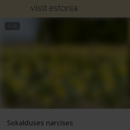
1
/
2
Sokalduses narcises