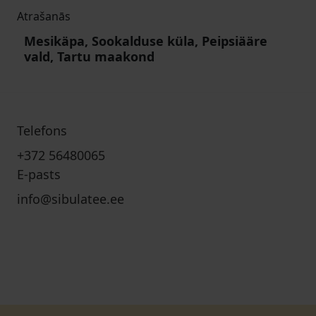
Atrašanās
Mesikäpa, Sookalduse küla, Peipsiääre
vald, Tartu maakond
Telefons
+372 56480065
E-pasts
info@sibulatee.ee