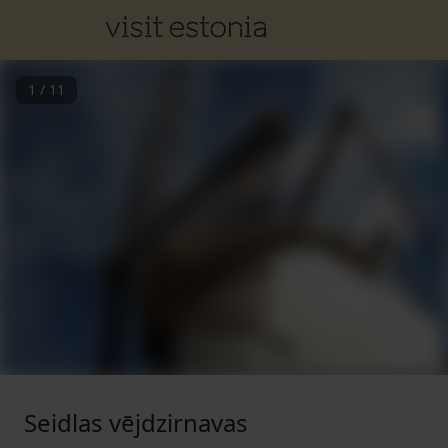
1
/
11
Seidlas vējdzirnavas