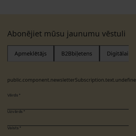
Abonējiet mūsu jaunumu vēstuli
Apmeklētājs
B2Bbiļetens
Digitālais
public.component.newsletterSubscription.text.undefin
Vārds
*
Uzvārds
*
Valsts
*