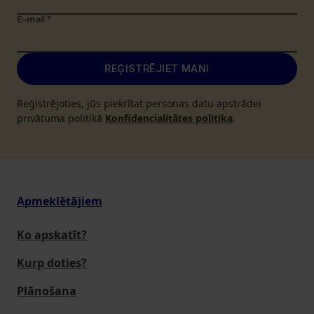
E-mail
*
REĢISTRĒJIET MANI
Reģistrējoties, jūs piekrītat personas datu apstrādei
privātuma politikā
Konfidencialitātes politika
.
Apmeklētājiem
Ko apskatīt?
Kurp doties?
Plānošana