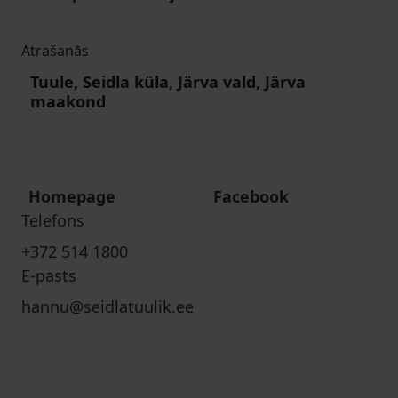
Atrašanās
Tuule, Seidla küla, Järva vald, Järva
maakond
Homepage
Facebook
Telefons
+372 514 1800
E-pasts
hannu@seidlatuulik.ee