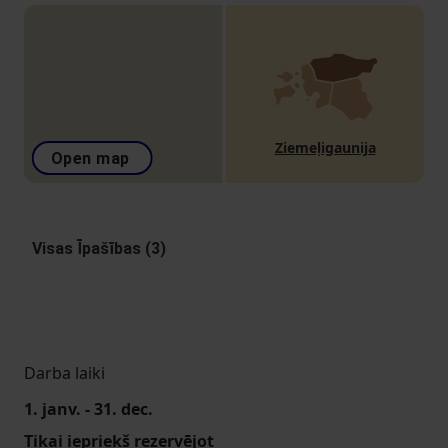
Ziemeļigaunija
Open map
Visas Īpašības (3)
Darba laiki
1. janv. - 31. dec.
Tikai iepriekš rezervējot