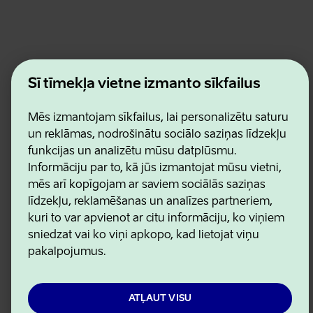
Estonian Business and Innovation Agency
Šī tīmekļa vietne izmanto sīkfailus
Kontakti
Sadarbības partneri
Lietošanas noteikumi
Mēs izmantojam sīkfailus, lai personalizētu saturu
Sīkdatņu un konfidencialitātes politika
un reklāmas, nodrošinātu sociālo saziņas līdzekļu
funkcijas un analizētu mūsu datplūsmu.
Informāciju par to, kā jūs izmantojat mūsu vietni,
mēs arī kopīgojam ar saviem sociālās saziņas
līdzekļu, reklamēšanas un analīzes partneriem,
kuri to var apvienot ar citu informāciju, ko viņiem
sniedzat vai ko viņi apkopo, kad lietojat viņu
pakalpojumus.
ATĻAUT VISU