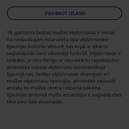
PIEVIENOT IZLASEI
18. gadsimta Seidlas muižas vējdzirnavas ir vienas
no nedaudzajām holandiešu tipa vējdzirnavām
Igaunijas kultūras vēsturē, kas kopā ar iekārtu
saglabājušās savā sākotnējā funkcijā. Vējdzirnavas ir
unikālas, jo otru līdzīgu ar visu iekārtu saglabājušos
autentiska izskata vējdzirnavu kontinentālajā
Igaunijā nav. Seidlas vējdzirnavas atspoguļo arī
muižas vējdzirnavu tipoloģiju, atrodoties nedaudz
atstatu no muižas centra redzama pakalna.
Igaunijas teritorijā muižu ansambļos ir saglabājušies
tikai pieci šādi eksemplāri.