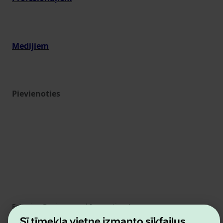
Medijiem
Pievienoties
Estonian Business and Innovation Agency
Kontakti
Šī tīmekļa vietne izmanto sīkfailus