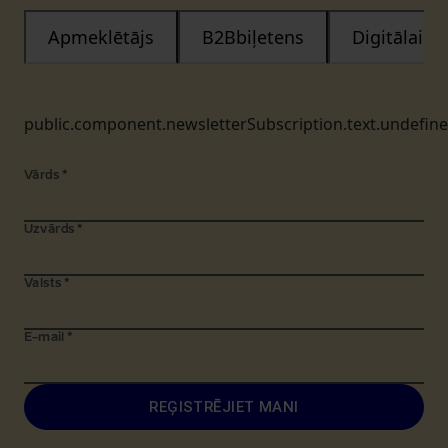
Apmeklētājs
B2Bbiļetens
Digitālais
public.component.newsletterSubscription.text.undefin
Vārds
*
Uzvārds
*
Valsts
*
E-mail
*
REĢISTRĒJIET MANI