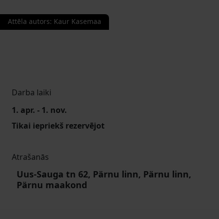
Attēla autors
:
Kaur Kasemaa
Darba laiki
1. apr. - 1. nov.
Tikai iepriekš rezervējot
Atrašanās
Uus-Sauga tn 62, Pärnu linn, Pärnu linn,
Pärnu maakond