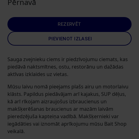
Pērnavā
REZERVĒT
PIEVIENOT IZLASEI
Sauga zvejnieku ciems ir piedzīvojumu ciemats, kas
piedāvā naktsmītnes, ostu, restorānu un dažādas
aktīvas izklaides uz vietas.
Mūsu laivu nomā pieejams plašs airu un motorlaivu
klāsts. Papildus piedāvājam arī kajakus, SUP dēļus,
kā arī rīkojam aizraujošus izbraucienus un
makšķerēšanas braucienus ar mazām laivām
pieredzējuša kapteiņa vadībā. Makšķernieki var
iegādāties vai iznomāt aprīkojumu mūsu Bait Shop
veikalā.