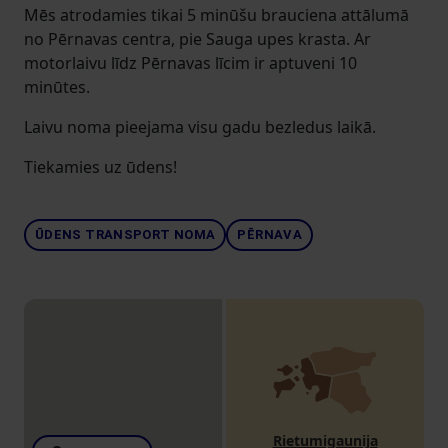
Mēs atrodamies tikai 5 minūšu brauciena attālumā
no Pērnavas centra, pie Sauga upes krasta. Ar
motorlaivu līdz Pērnavas līcim ir aptuveni 10
minūtes.
Laivu noma pieejama visu gadu bezledus laikā.
Tiekamies uz ūdens!
ŪDENS TRANSPORT NOMA
PĒRNAVA
Rietumigaunija