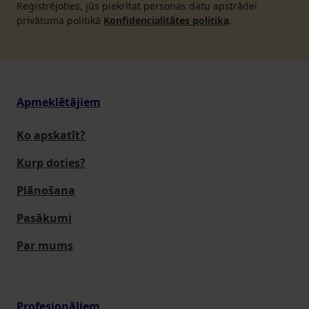
Reģistrējoties, jūs piekrītat personas datu apstrādei
privātuma politikā
Konfidencialitātes politika
.
Apmeklētājiem
Ko apskatīt?
Kurp doties?
Plānošana
Pasākumi
Par mums
Profesionāļiem