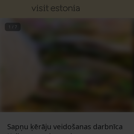
1
/
7
Sapņu ķērāju veidošanas darbnīca