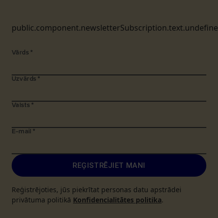
public.component.newsletterSubscription.text.undefin
Vārds
*
Uzvārds
*
Valsts
*
E-mail
*
REĢISTRĒJIET MANI
Reģistrējoties, jūs piekrītat personas datu apstrādei
privātuma politikā
Konfidencialitātes politika
.