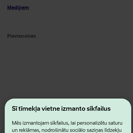
Medijiem
Pievienoties
Estonian Business and Innovation Agency
Šī tīmekļa vietne izmanto sīkfailus
Kontakti
Sadarbības partneri
Lietošanas noteikumi
Mēs izmantojam sīkfailus, lai personalizētu saturu
Sīkdatņu un konfidencialitātes politika
un reklāmas, nodrošinātu sociālo saziņas līdzekļu