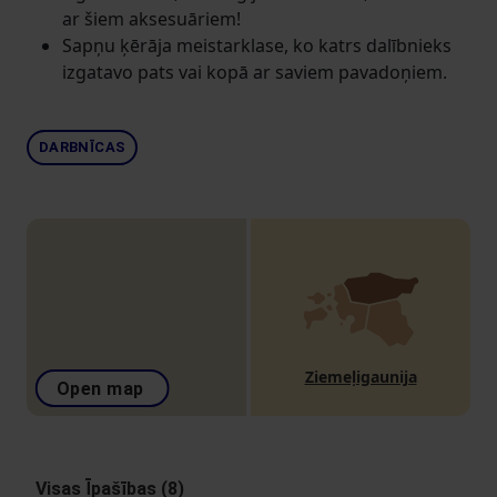
ar šiem aksesuāriem!
Sapņu ķērāja meistarklase, ko katrs dalībnieks
izgatavo pats vai kopā ar saviem pavadoņiem.
DARBNĪCAS
Ziemeļigaunija
Open map
Visas Īpašības (8)