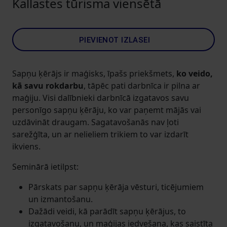
Kallastes tūrisma viensētā
PIEVIENOT IZLASEI
Sapņu ķērājs ir maģisks, īpašs priekšmets,
ko veido,
kā savu rokdarbu
, tāpēc pati darbnīca ir pilna ar
maģiju. Visi dalībnieki darbnīcā izgatavos savu
personīgo sapņu ķērāju, ko var paņemt mājās vai
uzdāvināt draugam. Sagatavošanās nav ļoti
sarežģīta, un ar nelieliem trikiem to var izdarīt
ikviens.
Seminārā ietilpst:
Pārskats par sapņu ķērāja vēsturi, ticējumiem
un izmantošanu.
Dažādi veidi, kā parādīt sapņu ķērājus, to
izgatavošanu, un maģijas iedvešana, kas saistīta