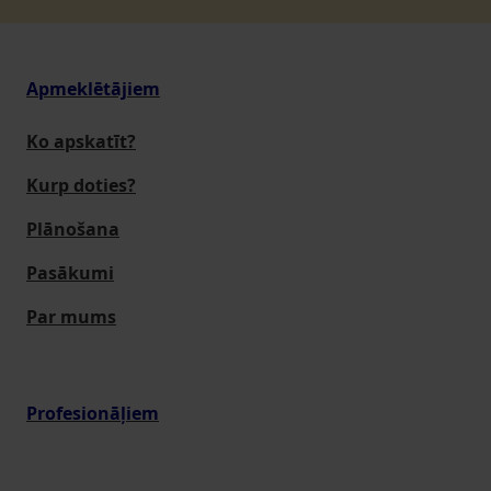
Apmeklētājiem
Ko apskatīt?
Kurp doties?
Plānošana
Pasākumi
Par mums
Profesionāļiem