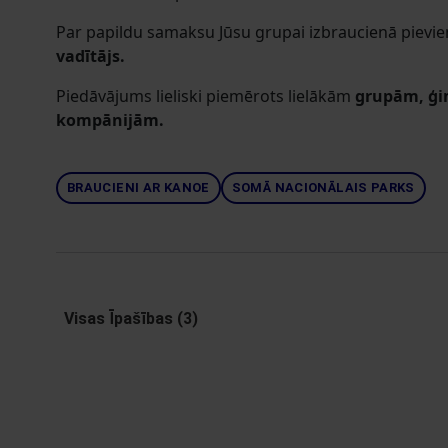
Par papildu samaksu Jūsu grupai izbraucienā pievi
vadītājs.
Piedāvājums lieliski piemērots lielākām
grupām, ģ
kompānijām.
BRAUCIENI AR KANOE
SOMĀ NACIONĀLAIS PARKS
Visas Īpašības (3)