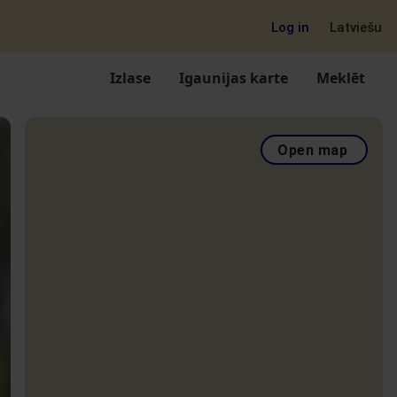
Log in
Latviešu
Izlase
Igaunijas karte
Meklēt
Open map