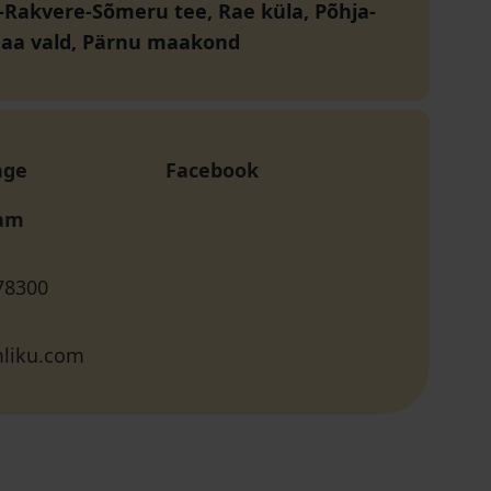
-Rakvere-Sõmeru tee, Rae küla, Põhja-
aa vald, Pärnu maakond
age
Facebook
ram
78300
liku.com