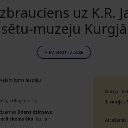
zbrauciens uz K.R.
sētu-muzeju Kurgjā
PIEVIENOT IZLASEI
vājam Jums iespēju
Darba laiki
aša, kūka, morss).
1. maijs - 
redzamas
ūdens dzirnavu
ecā skolas ēka
, ko, ja ir
Atrašanās