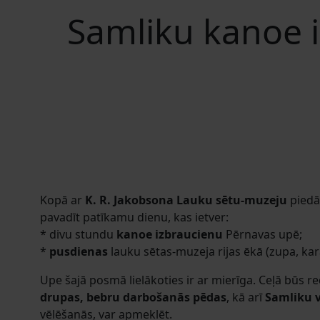
Samliku kanoe i
Kopā ar
K. R. Jakobsona Lauku sētu-muzeju
piedā
pavadīt patīkamu dienu, kas ietver:
* divu stundu
kanoe izbraucienu
Pērnavas upē;
*
pusdienas
lauku sētas-muzeja rijas ēkā (zupa, kar
Upe šajā posmā lielākoties ir ar mierīga. Ceļā būs 
drupas, bebru darbošanās pēdas
, kā arī
Samliku v
vēlēšanās, var apmeklēt.