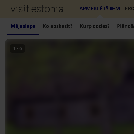
APMEKLĒTĀJIEM
PRO
Mājaslapa
Ko apskatīt?
Kurp doties?
Plānoš
1
/
6