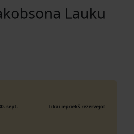
 Jakobsona Lauku
30. sept.
Tikai iepriekš rezervējot