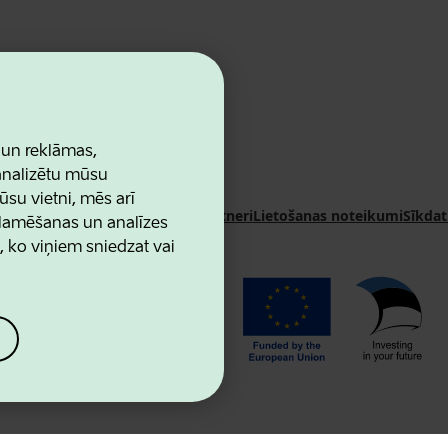
 un reklāmas,
 analizētu mūsu
ūsu vietni, mēs arī
n Agency
Kontakti
Sadarbības partneri
Lietošanas noteikumi
Sīkdat
klamēšanas un analīzes
u, ko viņiem sniedzat vai