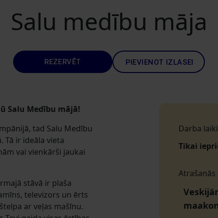
Salu medību māja
REZERVĒT
PIEVIENOT IZLASEI
dū Salu Medību mājā!
ompānijā, tad Salu Medību
Darba laiki
Tā ir ideāla vieta
Tikai iepr
 vai vienkārši jaukai
Atrašanās
rmajā stāvā ir plaša
Veskijä
mīns, televizors un ērts
maako
kštelpa ar veļas mašīnu.