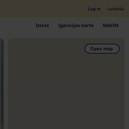
Log in
Latviešu
Izlase
Igaunijas karte
Meklēt
Open map