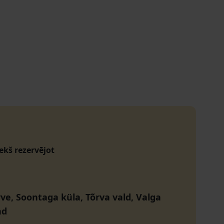
iekš rezervējot
rve, Soontaga küla, Tõrva vald, Valga
nd