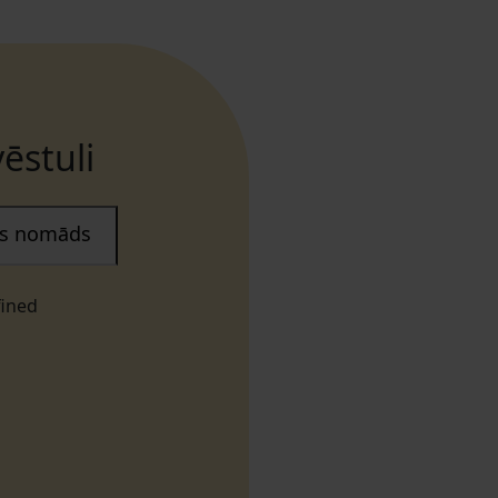
ēstuli
ais nomāds
fined