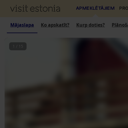
APMEKLĒTĀJIEM
PRO
Mājaslapa
Ko apskatīt?
Kurp doties?
Plānoš
1
/
15