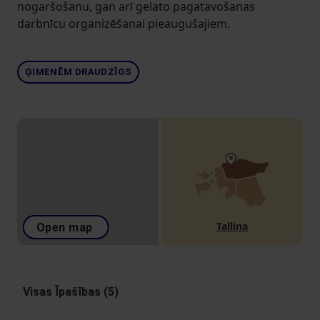
nogaršošanu, gan arī gelato pagatavošanas
darbnīcu organizēšanai pieaugušajiem.
ĢIMENĒM DRAUDZĪGS
Tallina
Open map
Visas Īpašības (5)