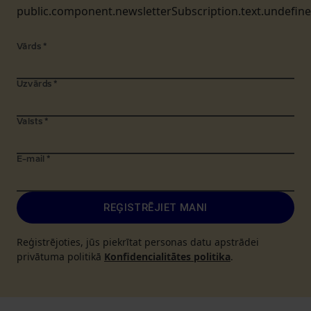
public.component.newsletterSubscription.text.undefin
Vārds
*
Uzvārds
*
Valsts
*
E-mail
*
REĢISTRĒJIET MANI
Reģistrējoties, jūs piekrītat personas datu apstrādei
privātuma politikā
Konfidencialitātes politika
.