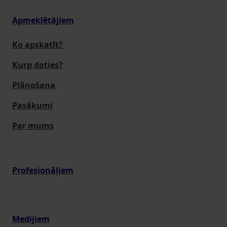
Apmeklētājiem
Ko apskatīt?
Kurp doties?
Plānošana
Pasākumi
Par mums
Profesionāļiem
Medijiem