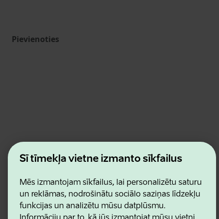
Pievienoties
Estonian Business and Innovation Agency
Šī tīmekļa vietne izmanto sīkfailus
Kontakti
Sadarbības partneri
Lietošanas noteikumi
Mēs izmantojam sīkfailus, lai personalizētu saturu
Sīkdatņu un konfidencialitātes politika
un reklāmas, nodrošinātu sociālo saziņas līdzekļu
funkcijas un analizētu mūsu datplūsmu.
Informāciju par to, kā jūs izmantojat mūsu vietni,