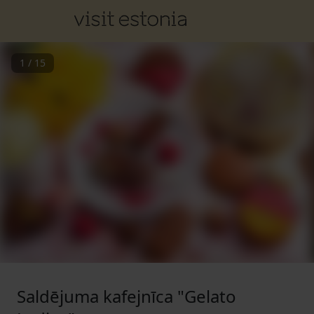
1
/
15
Saldējuma kafejnīca "Gelato