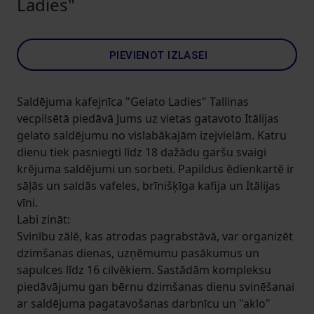
Ladies"
PIEVIENOT IZLASEI
Saldējuma kafejnīca "Gelato Ladies" Tallinas
vecpilsētā piedāvā Jums uz vietas gatavoto Itālijas
gelato saldējumu no vislabākajām izejvielām. Katru
dienu tiek pasniegti līdz 18 dažādu garšu svaigi
krējuma saldējumi un sorbeti. Papildus ēdienkartē ir
sāļās un saldās vafeles, brīnišķīga kafija un Itālijas
vīni.
Labi zināt:
Svinību zālē, kas atrodas pagrabstāvā, var organizēt
dzimšanas dienas, uzņēmumu pasākumus un
sapulces līdz 16 cilvēkiem. Sastādām kompleksu
piedāvājumu gan bērnu dzimšanas dienu svinēšanai
ar saldējuma pagatavošanas darbnīcu un "aklo"