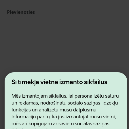
Pievienoties
Estonian Business and Innovation Agency
Šī tīmekļa vietne izmanto sīkfailus
Kontakti
Sadarbības partneri
Lietošanas noteikumi
Mēs izmantojam sīkfailus, lai personalizētu saturu
Sīkdatņu un konfidencialitātes politika
un reklāmas, nodrošinātu sociālo saziņas līdzekļu
funkcijas un analizētu mūsu datplūsmu.
Informāciju par to, kā jūs izmantojat mūsu vietni,
mēs arī kopīgojam ar saviem sociālās saziņas