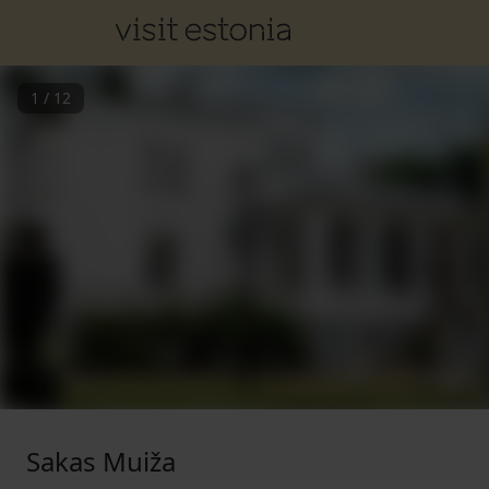
1
/
12
Sakas Muiža