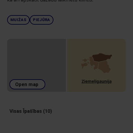
MUIŽAS
PIEJŪRA
Ziemeļigaunija
Open map
Visas Īpašības (10)