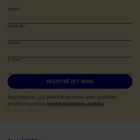
Vārds
*
Uzvārds
*
Valsts
*
E-mail
*
REĢISTRĒJIET MANI
Reģistrējoties, jūs piekrītat personas datu apstrādei
privātuma politikā
Konfidencialitātes politika
.