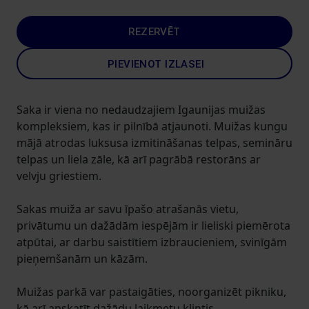
REZERVĒT
PIEVIENOT IZLASEI
Saka ir viena no nedaudzajiem Igaunijas muižas
kompleksiem, kas ir pilnībā atjaunoti. Muižas kungu
mājā atrodas luksusa izmitināšanas telpas, semināru
telpas un liela zāle, kā arī pagrābā restorāns ar
velvju griestiem.
Sakas muiža ar savu īpašo atrašanās vietu,
privātumu un dažādām iespējām ir lieliski piemērota
atpūtai, ar darbu saistītiem izbraucieniem, svinīgām
pieņemšanām un kāzām.
Muižas parkā var pastaigāties, noorganizēt pikniku,
kā arī apskatīt dažādu laikmetu klintis.