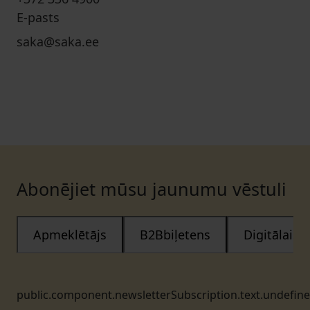
E-pasts
saka@saka.ee
Abonējiet mūsu jaunumu vēstuli
Apmeklētājs
B2Bbiļetens
Digitālais
public.component.newsletterSubscription.text.undefin