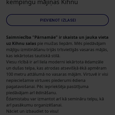
kempingu mājiņas Kihnu
PIEVIENOT IZLASEI
Saimniecība "Pärnamäe" ir skaista un jauka vieta
uz Kihnu salas
pie muižas liepām. Mēs piedāvājam
mājīgu izmitināšanu trijās trīsvietīgās vasaras mājās,
kas iekārtotas tautiskā stilā.
Viesu rīcībā ir arī liela moderni iekārtota ēdamzāle
un dušas telpa, kas atrodas atsevišķā ēkā apmēram
100 metru attālumā no vasaras mājām. Virtuvē ir visi
nepieciešamie virtuves piederumi ēdiena
pagatavošanai. Pēc iepriekšēja pasūtījuma
piedāvājam arī ēdināšanu.
Ēdamistabu var izmantot arī kā semināru telpu, kā
arī pasākumu organizēšanai.
Nāciet un izbaudiet to visu!