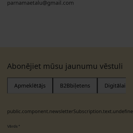
parnamaetalu@gmail.com
Abonējiet mūsu jaunumu vēstuli
Apmeklētājs
B2Bbiļetens
Digitālais
public.component.newsletterSubscription.text.undefin
Vārds
*