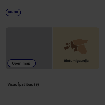
KIHNU
Rietumigaunija
Open map
Visas Īpašības (9)