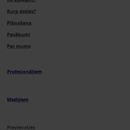
Kurp doties?
Plānošana
Pasākumi
Par mums
Profesionāļiem
Medijiem
Pievienoties