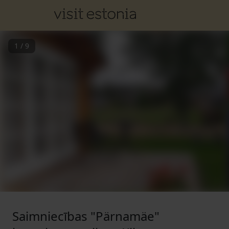
1
/
9
Saimniecības "Pärnamäe"