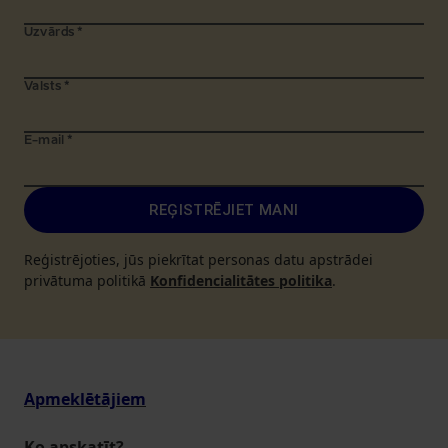
Uzvārds
*
Valsts
*
E-mail
*
REĢISTRĒJIET MANI
Reģistrējoties, jūs piekrītat personas datu apstrādei
privātuma politikā
Konfidencialitātes politika
.
Apmeklētājiem
Ko apskatīt?