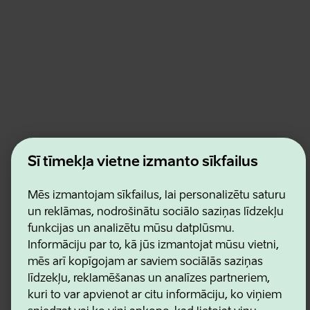
Estonian Business and Innovation Agency
Šī tīmekļa vietne izmanto sīkfailus
Kontakti
Sadarbības partneri
Lietošanas noteikumi
Mēs izmantojam sīkfailus, lai personalizētu saturu
Sīkdatņu un konfidencialitātes politika
un reklāmas, nodrošinātu sociālo saziņas līdzekļu
funkcijas un analizētu mūsu datplūsmu.
Informāciju par to, kā jūs izmantojat mūsu vietni,
mēs arī kopīgojam ar saviem sociālās saziņas
līdzekļu, reklamēšanas un analīzes partneriem,
kuri to var apvienot ar citu informāciju, ko viņiem