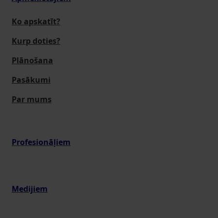
Ko apskatīt?
Kurp doties?
Plānošana
Pasākumi
Par mums
Profesionāļiem
Medijiem