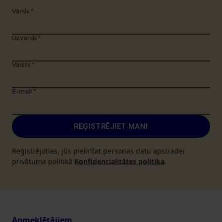
Vārds
*
Uzvārds
*
Valsts
*
E-mail
*
REĢISTRĒJIET MANI
Reģistrējoties, jūs piekrītat personas datu apstrādei
privātuma politikā
Konfidencialitātes politika
.
Apmeklētājiem