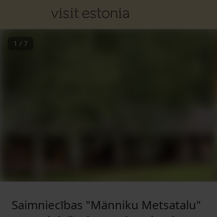
1
/
7
Saimniecības "Männiku Metsatalu"