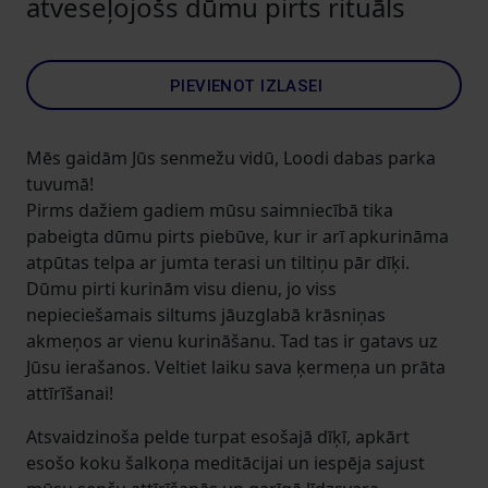
atveseļojošs dūmu pirts rituāls
PIEVIENOT IZLASEI
Mēs gaidām Jūs senmežu vidū, Loodi dabas parka
tuvumā!
Pirms dažiem gadiem mūsu saimniecībā tika
pabeigta dūmu pirts piebūve, kur ir arī apkurināma
atpūtas telpa ar jumta terasi un tiltiņu pār dīķi.
Dūmu pirti kurinām visu dienu, jo viss
nepieciešamais siltums jāuzglabā krāsniņas
akmeņos ar vienu kurināšanu. Tad tas ir gatavs uz
Jūsu ierašanos. Veltiet laiku sava ķermeņa un prāta
attīrīšanai!
Atsvaidzinoša pelde turpat esošajā dīķī, apkārt
esošo koku šalkoņa meditācijai un iespēja sajust