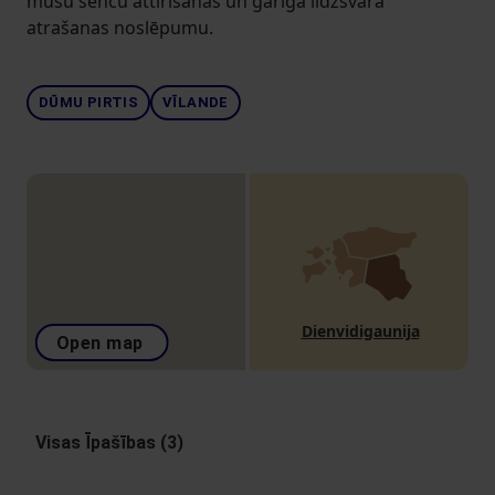
mūsu senču attīrīšanās un garīgā līdzsvara
atrašanas noslēpumu.
DŪMU PIRTIS
VĪLANDE
Dienvidigaunija
Open map
Visas Īpašības (3)