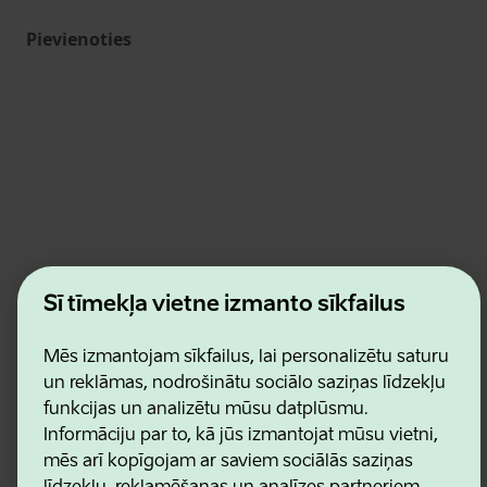
Pievienoties
Estonian Business and Innovation Agency
Šī tīmekļa vietne izmanto sīkfailus
Kontakti
Sadarbības partneri
Lietošanas noteikumi
Mēs izmantojam sīkfailus, lai personalizētu saturu
Sīkdatņu un konfidencialitātes politika
un reklāmas, nodrošinātu sociālo saziņas līdzekļu
funkcijas un analizētu mūsu datplūsmu.
Informāciju par to, kā jūs izmantojat mūsu vietni,
mēs arī kopīgojam ar saviem sociālās saziņas