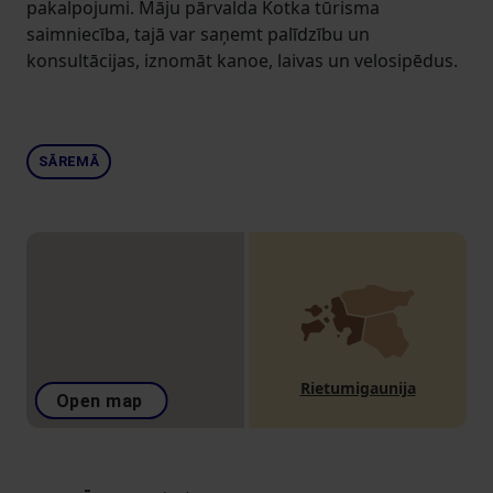
pakalpojumi. Māju pārvalda Kotka tūrisma
saimniecība, tajā var saņemt palīdzību un
konsultācijas, iznomāt kanoe, laivas un velosipēdus.
SĀREMĀ
Rietumigaunija
Open map