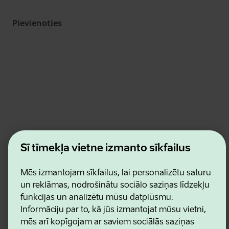
Pievienoties
Estonian Business and Innovation Agency
Šī tīmekļa vietne izmanto sīkfailus
Kontakti
Sadarbības partneri
Lietošanas noteikumi
Mēs izmantojam sīkfailus, lai personalizētu saturu
Sīkdatņu un konfidencialitātes politika
un reklāmas, nodrošinātu sociālo saziņas līdzekļu
funkcijas un analizētu mūsu datplūsmu.
Informāciju par to, kā jūs izmantojat mūsu vietni,
mēs arī kopīgojam ar saviem sociālās saziņas