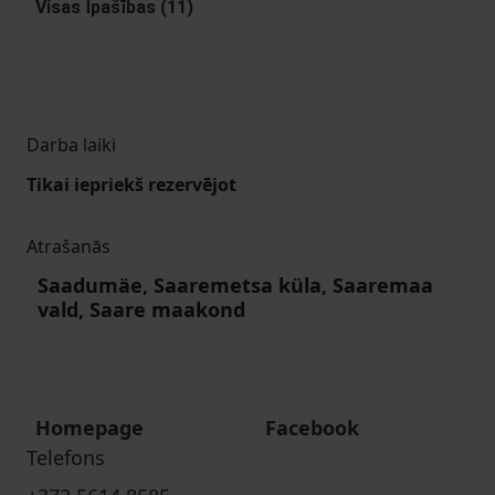
Visas Īpašības (11)
Darba laiki
Tikai iepriekš rezervējot
Atrašanās
Saadumäe, Saaremetsa küla, Saaremaa
vald, Saare maakond
Homepage
Facebook
Telefons