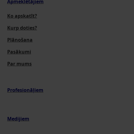
Apmeklētājiem
Ko apskatīt?
Kurp doties?
Plānošana
Pasākumi
Par mums
Profesionāļiem
Medijiem