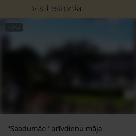
1
/
15
"Saadumäe" brīvdienu māja