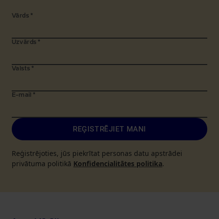
Vārds
*
Uzvārds
*
Valsts
*
E-mail
*
REĢISTRĒJIET MANI
Reģistrējoties, jūs piekrītat personas datu apstrādei
privātuma politikā
Konfidencialitātes politika
.