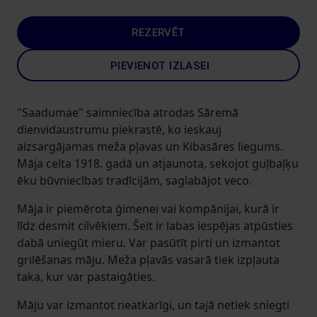
REZERVĒT
PIEVIENOT IZLASEI
"Saadumäe" saimniecība atrodas Sāremā
dienvidaustrumu piekrastē, ko ieskauj
aizsargājamas meža pļavas un Kibasāres liegums.
Māja celta 1918. gadā un atjaunota, sekojot guļbaļķu
ēku būvniecības tradīcijām, saglabājot veco.
Māja ir piemērota ģimenei vai kompānijai, kurā ir
līdz desmit cilvēkiem. Šeit ir labas iespējas atpūsties
dabā uniegūt mieru. Var pasūtīt pirti un izmantot
grilēšanas māju. Meža pļavās vasarā tiek izpļauta
taka, kur var pastaigāties.
Māju var izmantot neatkarīgi, un tajā netiek sniegti