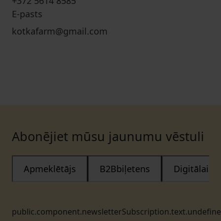
+372 5614 8585
E-pasts
kotkafarm@gmail.com
Abonējiet mūsu jaunumu vēstuli
Apmeklētājs
B2Bbiļetens
Digitālais
public.component.newsletterSubscription.text.undefin