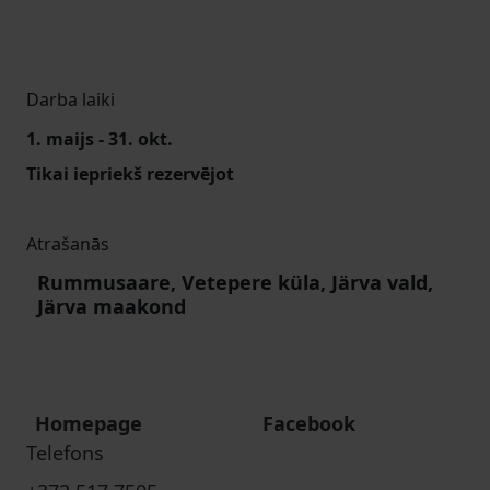
Darba laiki
1. maijs - 31. okt.
Tikai iepriekš rezervējot
Atrašanās
Rummusaare, Vetepere küla, Järva vald,
Järva maakond
Homepage
Facebook
Telefons