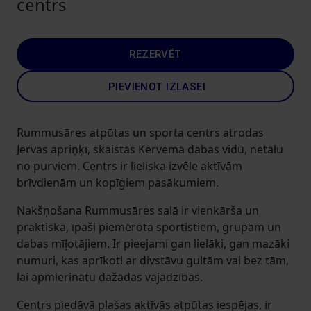
centrs
REZERVĒT
PIEVIENOT IZLASEI
Rummusāres atpūtas un sporta centrs atrodas
Jervas apriņķī, skaistās Kervemā dabas vidū, netālu
no purviem. Centrs ir lieliska izvēle aktīvām
brīvdienām un kopīgiem pasākumiem.
Nakšņošana Rummusāres salā ir vienkārša un
praktiska, īpaši piemērota sportistiem, grupām un
dabas mīļotājiem. Ir pieejami gan lielāki, gan mazāki
numuri, kas aprīkoti ar divstāvu gultām vai bez tām,
lai apmierinātu dažādas vajadzības.
Centrs piedāvā plašas aktīvās atpūtas iespējas, ir