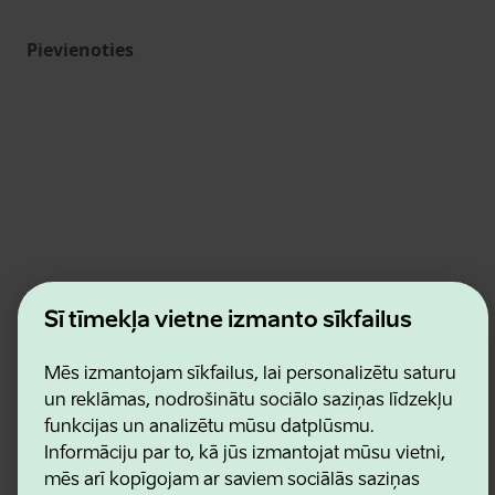
Pievienoties
Estonian Business and Innovation Agency
Šī tīmekļa vietne izmanto sīkfailus
Kontakti
Sadarbības partneri
Lietošanas noteikumi
Mēs izmantojam sīkfailus, lai personalizētu saturu
Sīkdatņu un konfidencialitātes politika
un reklāmas, nodrošinātu sociālo saziņas līdzekļu
funkcijas un analizētu mūsu datplūsmu.
Informāciju par to, kā jūs izmantojat mūsu vietni,
mēs arī kopīgojam ar saviem sociālās saziņas