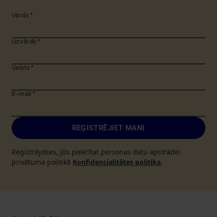
Vārds
*
Uzvārds
*
Valsts
*
E-mail
*
REĢISTRĒJIET MANI
Reģistrējoties, jūs piekrītat personas datu apstrādei
privātuma politikā
Konfidencialitātes politika
.