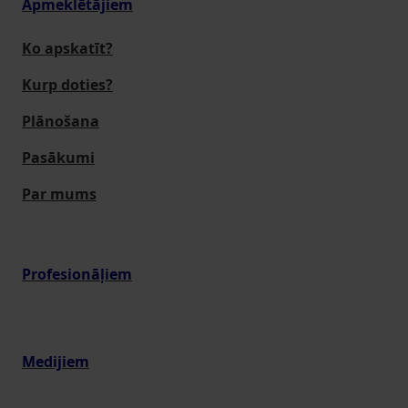
Apmeklētājiem
Ko apskatīt?
Kurp doties?
Plānošana
Pasākumi
Par mums
Profesionāļiem
Medijiem