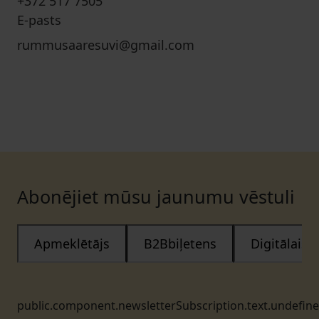
+372 517 7505
E-pasts
rummusaaresuvi@gmail.com
Abonējiet mūsu jaunumu vēstuli
Apmeklētājs
B2Bbiļetens
Digitālais
public.component.newsletterSubscription.text.undefin