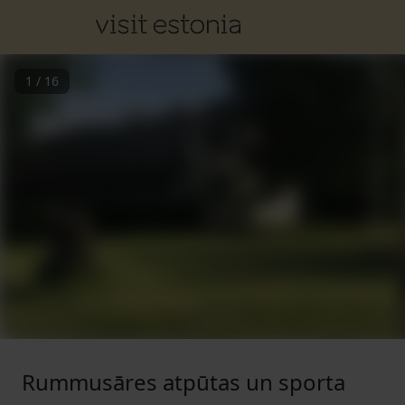
1
/
16
Rummusāres atpūtas un sporta