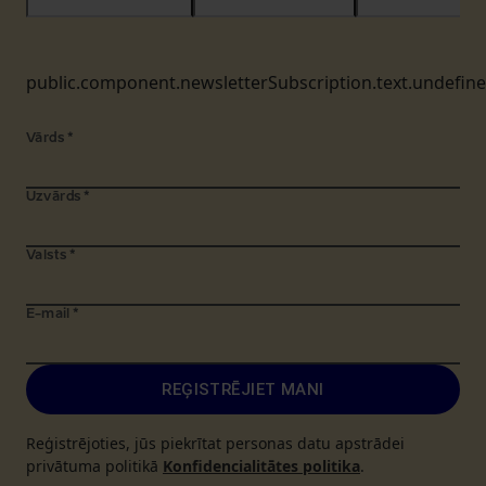
public.component.newsletterSubscription.text.undefin
Vārds
*
Uzvārds
*
Valsts
*
E-mail
*
REĢISTRĒJIET MANI
Reģistrējoties, jūs piekrītat personas datu apstrādei
privātuma politikā
Konfidencialitātes politika
.