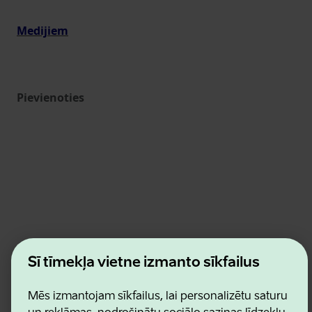
Medijiem
Pievienoties
Estonian Business and Innovation Agency
Šī tīmekļa vietne izmanto sīkfailus
Kontakti
Sadarbības partneri
Mēs izmantojam sīkfailus, lai personalizētu saturu
Lietošanas noteikumi