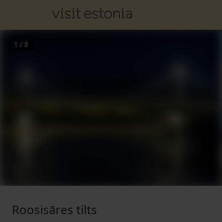
1
/
8
Roosisāres tilts