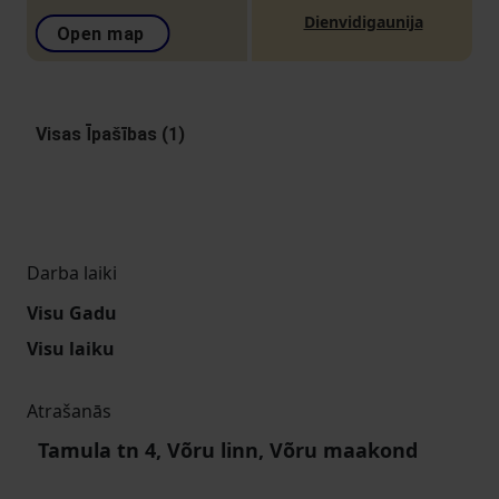
Dienvidigaunija
Open map
Visas Īpašības (1)
Darba laiki
Visu Gadu
Visu laiku
Atrašanās
Tamula tn 4, Võru linn, Võru maakond