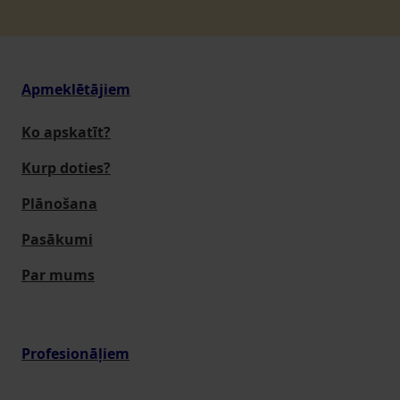
Apmeklētājiem
Ko apskatīt?
Kurp doties?
Plānošana
Pasākumi
Par mums
Profesionāļiem