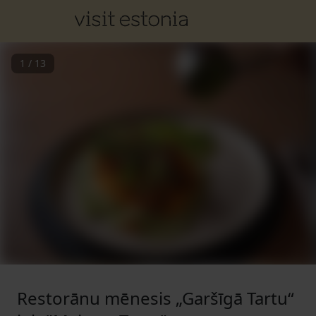
1
/
13
Restorānu mēnesis „Garšīgā Tartu“