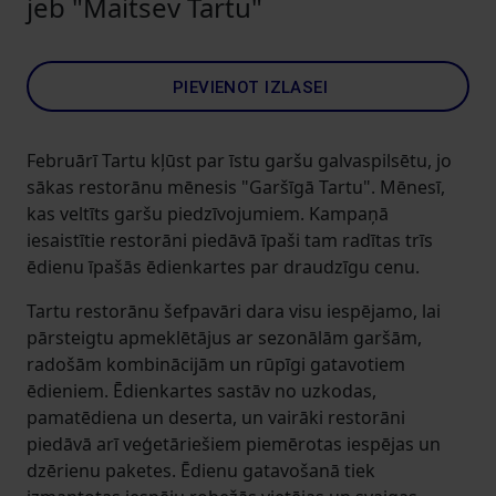
jeb "Maitsev Tartu"
PIEVIENOT IZLASEI
Februārī Tartu kļūst par īstu garšu galvaspilsētu, jo
sākas restorānu mēnesis "Garšīgā Tartu". Mēnesī,
kas veltīts garšu piedzīvojumiem. Kampaņā
iesaistītie restorāni piedāvā īpaši tam radītas trīs
ēdienu īpašās ēdienkartes par draudzīgu cenu.
Tartu restorānu šefpavāri dara visu iespējamo, lai
pārsteigtu apmeklētājus ar sezonālām garšām,
radošām kombinācijām un rūpīgi gatavotiem
ēdieniem. Ēdienkartes sastāv no uzkodas,
pamatēdiena un deserta, un vairāki restorāni
piedāvā arī veģetāriešiem piemērotas iespējas un
dzērienu paketes. Ēdienu gatavošanā tiek