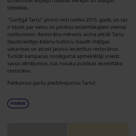
izmantotas iespēju robežās vietējas un svaigas
izejvielas.
"Garšīgā Tartu" pirmo reizi notika 2015. gadā, un tas
ir kļuvis par vienu no pilsētas iecienītākajiem ziemas
notikumiem. Restorānu mēnesis aicina atklāt Tartu
daudzveidīgo ēdienu kultūru, baudīt mājīgas
vakariņas un atrast jaunus iecienītus restorānus.
Turklāt kampaņas noslēgumā apmeklētāji sniedz
savus vērtējumus, kas nosaka publikas iecienītāko
restorānu.
Patīkamus garšu piedzīvojumus Tartu!
FOODIE