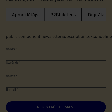
Apmeklētājs
B2Bbiļetens
Digitālais
public.component.newsletterSubscription.text.undefin
Vārds
*
Uzvārds
*
Valsts
*
E-mail
*
REĢISTRĒJIET MANI