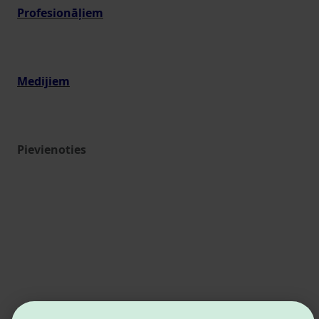
Profesionāļiem
Medijiem
Pievienoties
Estonian Business and Innovation Agency