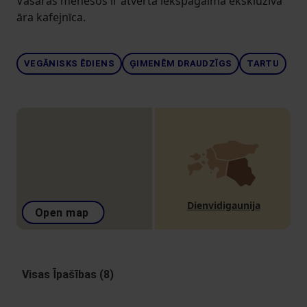
Vasaras mēnešos ir atvērta iekšpagalma ekskluzīvā
āra kafejnīca.
VEGĀNISKS ĒDIENS
ĢIMENĒM DRAUDZĪGS
TARTU
Dienvidigaunija
Open map
Visas Īpašības (8)