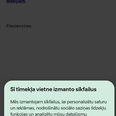
Medijiem
Pievienoties
Estonian Business and Innovation Agency
Šī tīmekļa vietne izmanto sīkfailus
Kontakti
Sadarbības partneri
Lietošanas noteikumi
Mēs izmantojam sīkfailus, lai personalizētu saturu
Sīkdatņu un konfidencialitātes politika
un reklāmas, nodrošinātu sociālo saziņas līdzekļu
funkcijas un analizētu mūsu datplūsmu.