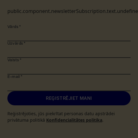
public.component.newsletterSubscription.text.undefin
Vārds
*
Uzvārds
*
Valsts
*
E-mail
*
REĢISTRĒJIET MANI
Reģistrējoties, jūs piekrītat personas datu apstrādei
privātuma politikā
Konfidencialitātes politika
.