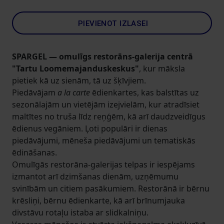
PIEVIENOT IZLASEI
SPARGEL — omulīgs restorāns-galerija centrā
"Tartu Loomemajanduskeskus"
, kur māksla
pietiek kā uz sienām, tā uz šķīvjiem.
Piedāvājam
a la carte
ēdienkartes, kas balstītas uz
sezonālajām un vietējām izejvielām, kur atradīsiet
maltītes no truša līdz reņģēm, kā arī daudzveidīgus
ēdienus vegāniem. Ļoti populāri ir dienas
piedāvājumi, mēneša piedāvājumi un tematiskās
ēdināšanas.
Omulīgās restorāna-galerijas telpas ir iespējams
izmantot arī dzimšanas dienām, uzņēmumu
svinībām un citiem pasākumiem. Restorānā ir bērnu
krēsliņi, bērnu ēdienkarte, kā arī brīnumjauka
divstāvu rotaļu istaba ar slidkalniņu.