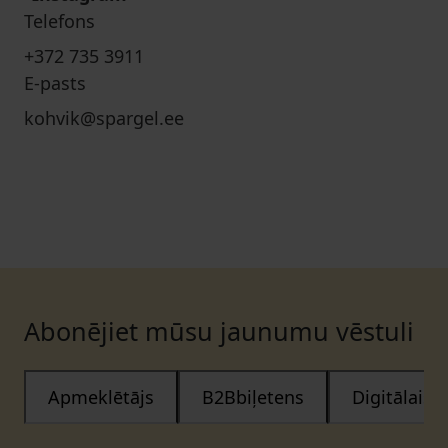
Telefons
+372 735 3911
E-pasts
kohvik@spargel.ee
Abonējiet mūsu jaunumu vēstuli
Apmeklētājs
B2Bbiļetens
Digitālais