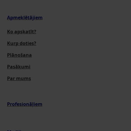
Apmeklētājiem
Ko apskatīt?
Kurp doties?
Plānošana
Pasākumi
Par mums
Profesionāļiem