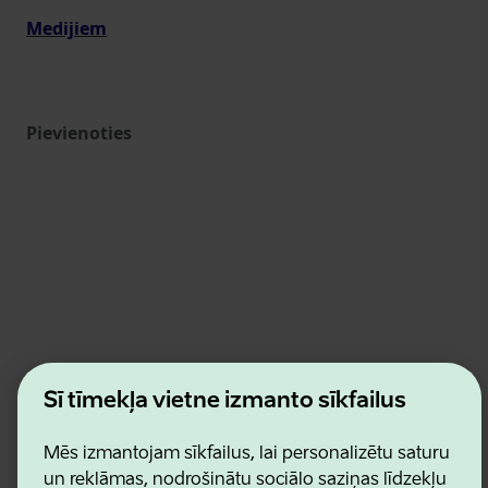
Medijiem
Pievienoties
Estonian Business and Innovation Agency
Šī tīmekļa vietne izmanto sīkfailus
Kontakti
Sadarbības partneri
Lietošanas noteikumi
Mēs izmantojam sīkfailus, lai personalizētu saturu
Sīkdatņu un konfidencialitātes politika
un reklāmas, nodrošinātu sociālo saziņas līdzekļu