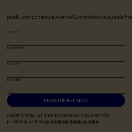
public.component.newsletterSubscription.text.undefin
Vārds
*
Uzvārds
*
Valsts
*
E-mail
*
REĢISTRĒJIET MANI
Reģistrējoties, jūs piekrītat personas datu apstrādei
privātuma politikā
Konfidencialitātes politika
.