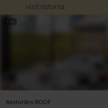
1
/
6
Restorāns ROOF