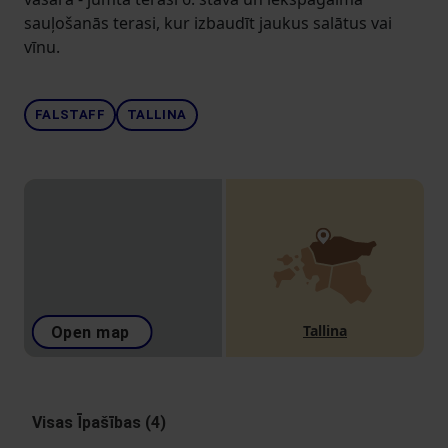
sauļošanās terasi, kur izbaudīt jaukus salātus vai
vīnu.
FALSTAFF
TALLINA
Tallina
Open map
Visas Īpašības (4)