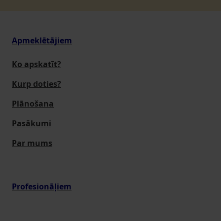
Apmeklētājiem
Ko apskatīt?
Kurp doties?
Plānošana
Pasākumi
Par mums
Profesionāļiem