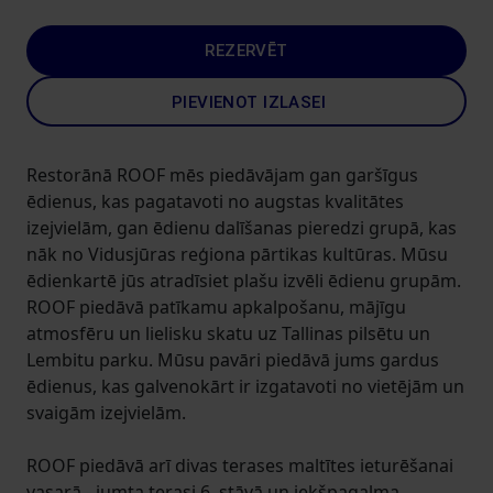
REZERVĒT
PIEVIENOT IZLASEI
Restorānā ROOF mēs piedāvājam gan garšīgus
ēdienus, kas pagatavoti no augstas kvalitātes
izejvielām, gan ēdienu dalīšanas pieredzi grupā, kas
nāk no Vidusjūras reģiona pārtikas kultūras. Mūsu
ēdienkartē jūs atradīsiet plašu izvēli ēdienu grupām.
ROOF piedāvā patīkamu apkalpošanu, mājīgu
atmosfēru un lielisku skatu uz Tallinas pilsētu un
Lembitu parku. Mūsu pavāri piedāvā jums gardus
ēdienus, kas galvenokārt ir izgatavoti no vietējām un
svaigām izejvielām.
ROOF piedāvā arī divas terases maltītes ieturēšanai
vasarā - jumta terasi 6. stāvā un iekšpagalma