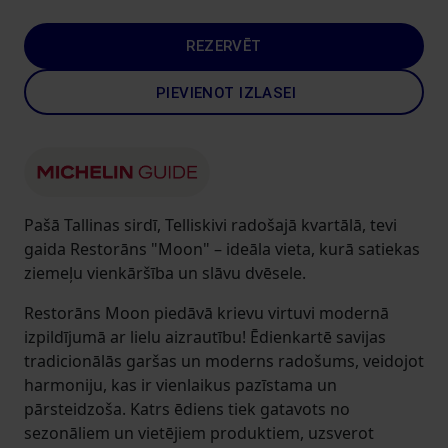
REZERVĒT
PIEVIENOT IZLASEI
Pašā Tallinas sirdī, Telliskivi radošajā kvartālā, tevi
gaida Restorāns "Moon" – ideāla vieta, kurā satiekas
ziemeļu vienkāršība un slāvu dvēsele.
Restorāns Moon piedāvā krievu virtuvi modernā
izpildījumā ar lielu aizrautību! Ēdienkartē savijas
tradicionālās garšas un moderns radošums, veidojot
harmoniju, kas ir vienlaikus pazīstama un
pārsteidzoša. Katrs ēdiens tiek gatavots no
sezonāliem un vietējiem produktiem, uzsverot