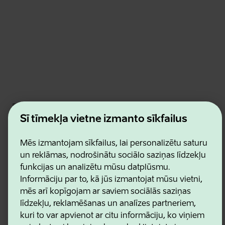
Estonian Business and Innovation Agency
Kontakti
Šī tīmekļa vietne izmanto sīkfailus
Sadarbības partneri
Lietošanas noteikumi
Mēs izmantojam sīkfailus, lai personalizētu saturu
Sīkdatņu un konfidencialitātes politika
un reklāmas, nodrošinātu sociālo saziņas līdzekļu
funkcijas un analizētu mūsu datplūsmu.
Informāciju par to, kā jūs izmantojat mūsu vietni,
mēs arī kopīgojam ar saviem sociālās saziņas
līdzekļu, reklamēšanas un analīzes partneriem,
kuri to var apvienot ar citu informāciju, ko viņiem