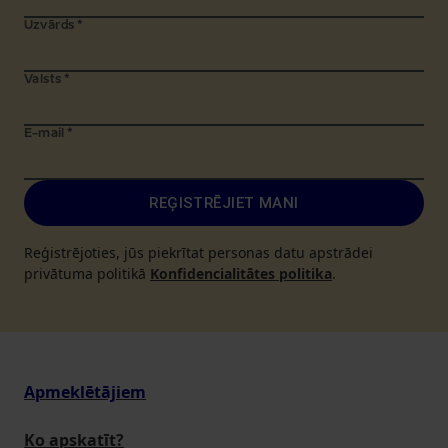
Uzvārds
*
Valsts
*
E-mail
*
REĢISTRĒJIET MANI
Reģistrējoties, jūs piekrītat personas datu apstrādei
privātuma politikā
Konfidencialitātes politika
.
Apmeklētājiem
Ko apskatīt?