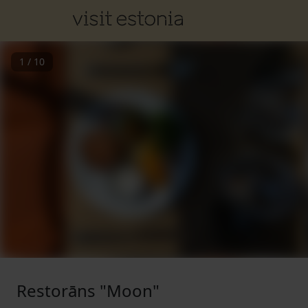
1
/
10
Restorāns "Moon"