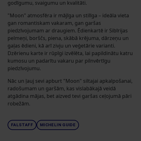
godīgumu, svaigumu un kvalitāti.
"Moon" atmosfēra ir mājīga un stilīga – ideāla vieta
gan romantiskam vakaram, gan garšas
piedzīvojumam ar draugiem. Ēdienkartē ir Sibīrijas
pelmeņi, borščs, piena, skābā krējuma, dārzeņu un
gaļas ēdieni, kā arī zivju un veģetārie varianti.
Dzērienu karte ir rūpīgi izvēlēta, lai papildinātu katru
kumosu un padarītu vakaru par pilnvērtīgu
piedzīvojumu.
Nāc un ļauj sevi apburt "Moon" siltajai apkalpošanai,
radošumam un garšām, kas vislabākajā veidā
atgādina mājas, bet aizved tevi garšas ceļojumā pāri
robežām.
FALSTAFF
MICHELIN GUIDE