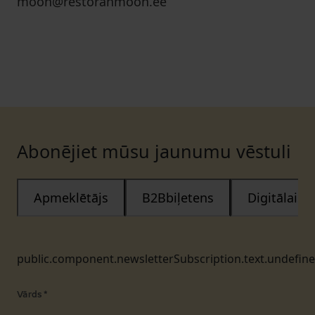
moon@restoranmoon.ee
Abonējiet mūsu jaunumu vēstuli
Apmeklētājs
B2Bbiļetens
Digitālais
public.component.newsletterSubscription.text.undefin
Vārds
*