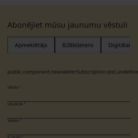
Abonējiet mūsu jaunumu vēstuli
Apmeklētājs
B2Bbiļetens
Digitālais
public.component.newsletterSubscription.text.undefin
Vārds
*
Uzvārds
*
Valsts
*
E-mail
*