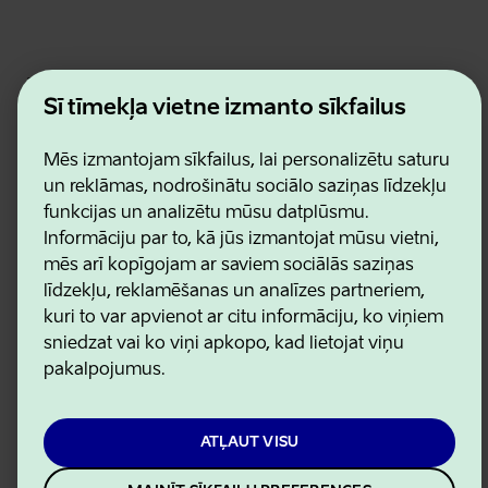
Estonian Business and Innovation Agency
Kontakti
Šī tīmekļa vietne izmanto sīkfailus
Sadarbības partneri
Lietošanas noteikumi
Mēs izmantojam sīkfailus, lai personalizētu saturu
Sīkdatņu un konfidencialitātes politika
un reklāmas, nodrošinātu sociālo saziņas līdzekļu
funkcijas un analizētu mūsu datplūsmu.
Informāciju par to, kā jūs izmantojat mūsu vietni,
mēs arī kopīgojam ar saviem sociālās saziņas
līdzekļu, reklamēšanas un analīzes partneriem,
kuri to var apvienot ar citu informāciju, ko viņiem
sniedzat vai ko viņi apkopo, kad lietojat viņu
pakalpojumus.
ATĻAUT VISU