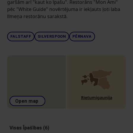
garšām arī "kaut ko īpašu". Restorāns "Mon Ami"
pēc "White Guide" novērtējuma ir iekļauts ļoti laba
līmeņa restorānu sarakstā.
FALSTAFF
SILVERSPOON
PĒRNAVA
Rietumigaunija
Open map
Visas Īpašības (6)