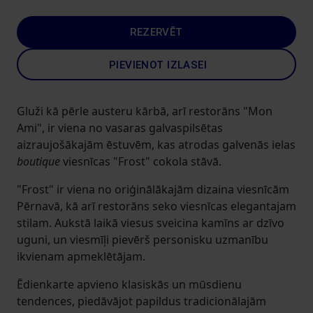
REZERVĒT
PIEVIENOT IZLASEI
Gluži kā pērle austeru kārbā, arī restorāns "Mon
Ami", ir viena no vasaras galvaspilsētas
aizraujošākajām ēstuvēm, kas atrodas galvenās ielas
boutique
viesnīcas "Frost" cokola stāvā.
"Frost" ir viena no oriģinālākajām dizaina viesnīcām
Pērnavā, kā arī restorāns seko viesnīcas elegantajam
stilam. Aukstā laikā viesus sveicina kamīns ar dzīvo
uguni, un viesmīļi pievērš personisku uzmanību
ikvienam apmeklētājam.
Ēdienkarte apvieno klasiskās un mūsdienu
tendences, piedāvājot papildus tradicionālajām