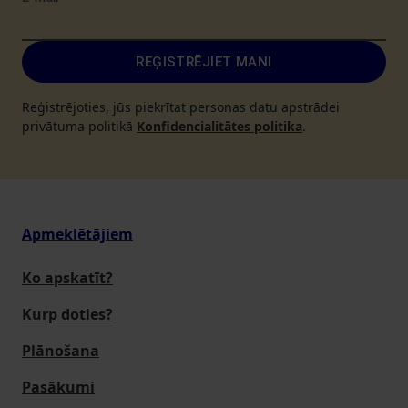
REĢISTRĒJIET MANI
Reģistrējoties, jūs piekrītat personas datu apstrādei
privātuma politikā
Konfidencialitātes politika
.
Apmeklētājiem
Ko apskatīt?
Kurp doties?
Plānošana
Pasākumi