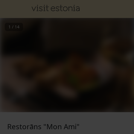
1
/
14
Restorāns "Mon Ami"