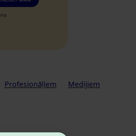
TRĒJIET MANI
tuma
Profesionāļiem
Medijiem