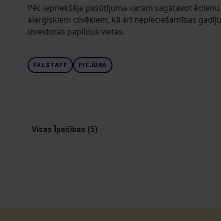
Pēc iepriekšēja pasūtījuma varam sagatavot ēdienu
alerģiskiem cilvēkiem, kā arī nepieciešamības gadīj
izveidotas papildus vietas.
FALSTAFF
PIEJŪRA
Visas Īpašības (5)