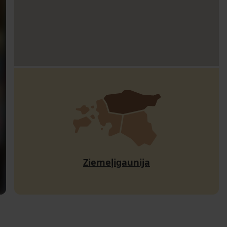
Ziemeļigaunija