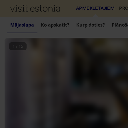
APMEKLĒTĀJIEM
PRO
Mājaslapa
Ko apskatīt?
Kurp doties?
Plānoš
1
/
15