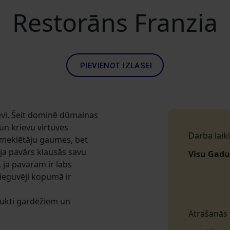
Restorāns Franzia
PIEVIENOT IZLASEI
sevi. Šeit dominē dūmainas
un krievu virtuves
Darba laiki
pmeklētāju gaumes, bet
ja pavārs klausās savu
Visu Gadu
 ja pavāram ir labs
 ieguvēji kopumā ir
dukti gardēžiem un
Atrašanās