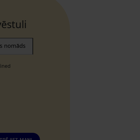
ēstuli
ais nomāds
fined