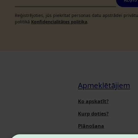
REĢIS
Reģistrējoties, jūs piekrītat personas datu apstrādei privā
politikā
Konfidencialitātes politika
.
Apmeklētājiem
Ko apskatīt?
Kurp doties?
Plānošana