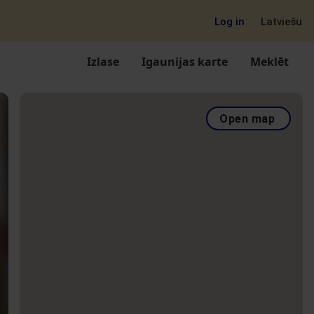
Log in
Latviešu
Izlase
Igaunijas karte
Meklēt
Open map