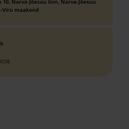
n 10, Narva-Jõesuu linn, Narva-Jõesuu
da-Viru maakond
ok
0038