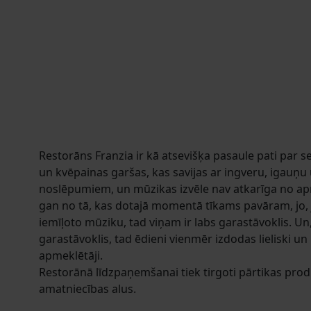
Restorāns Franzia ir kā atsevišķa pasaule pati par 
un kvēpainas garšas, kas savijas ar ingveru, igauņu 
noslēpumiem, un mūzikas izvēle nav atkarīga no a
gan no tā, kas dotajā momentā tīkams pavāram, jo, 
iemīļoto mūziku, tad viņam ir labs garastāvoklis. Un,
garastāvoklis, tad ēdieni vienmēr izdodas lieliski un
apmeklētāji.
Restorānā līdzpaņemšanai tiek tirgoti pārtikas pro
amatniecības alus.