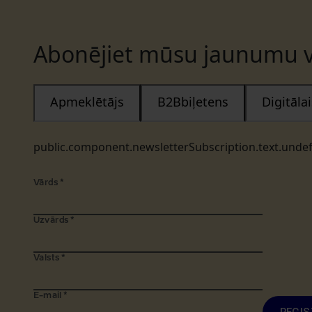
Abonējiet mūsu jaunumu v
Apmeklētājs
B2Bbiļetens
Digitāl
public.component.newsletterSubscription.text.unde
Vārds
*
Uzvārds
*
Valsts
*
E-mail
*