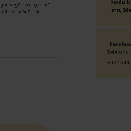
Koidu t
 gan vegāniem, gan arī
linn, I
umā restorānā tiek
Facebo
Telefons
+372 444