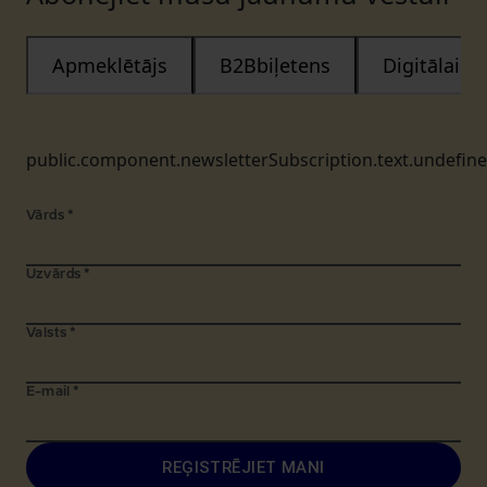
Apmeklētājs
B2Bbiļetens
Digitālais
public.component.newsletterSubscription.text.undefin
Vārds
*
Uzvārds
*
Valsts
*
E-mail
*
REĢISTRĒJIET MANI