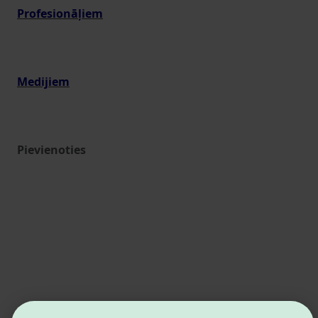
Profesionāļiem
Medijiem
Pievienoties
Estonian Business and Innovation Agency