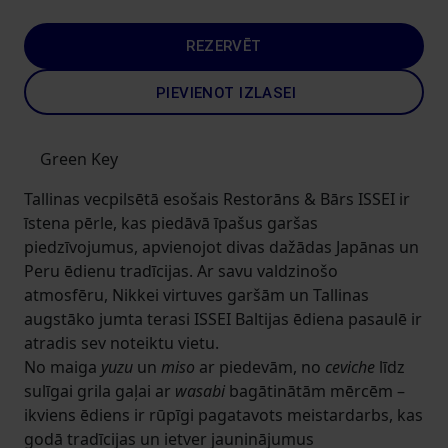
REZERVĒT
PIEVIENOT IZLASEI
Green Key
Tallinas vecpilsētā esošais Restorāns & Bārs ISSEI ir
īstena pērle, kas piedāvā īpašus garšas
piedzīvojumus, apvienojot divas dažādas Japānas un
Peru ēdienu tradīcijas. Ar savu valdzinošo
atmosfēru, Nikkei virtuves garšām un Tallinas
augstāko jumta terasi ISSEI Baltijas ēdiena pasaulē ir
atradis sev noteiktu vietu.
No maiga
yuzu
un
miso
ar piedevām, no
ceviche
līdz
sulīgai grila gaļai ar
wasabi
bagātinātām mērcēm –
ikviens ēdiens ir rūpīgi pagatavots meistardarbs, kas
godā tradīcijas un ietver jauninājumus