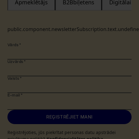
Apmeklētājs
B2Bbiļetens
Digitālais
public.component.newsletterSubscription.text.undefin
Vārds
*
Uzvārds
*
Valsts
*
E-mail
*
REĢISTRĒJIET MANI
Reģistrējoties, jūs piekrītat personas datu apstrādei
privātuma politikā
Konfidencialitātes politika
.