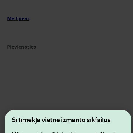
Medijiem
Pievienoties
Estonian Business and Innovation Agency
Šī tīmekļa vietne izmanto sīkfailus
Kontakti
Sadarbības partneri
Lietošanas noteikumi