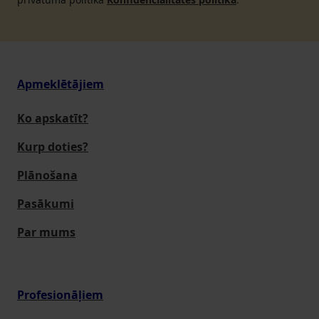
Apmeklētājiem
Ko apskatīt?
Kurp doties?
Plānošana
Pasākumi
Par mums
Profesionāļiem