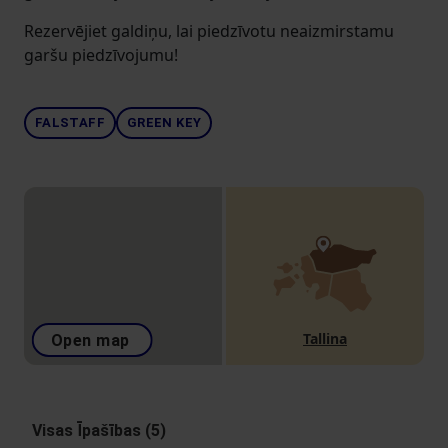
Rezervējiet galdiņu, lai piedzīvotu neaizmirstamu
garšu piedzīvojumu!
FALSTAFF
GREEN KEY
Tallina
Open map
Visas Īpašības (5)