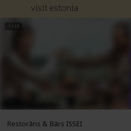
1
/
15
Restorāns & Bārs ISSEI