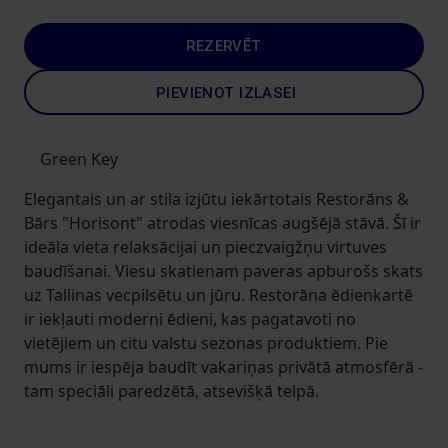
REZERVĒT
PIEVIENOT IZLASEI
Green Key
Elegantais un ar stila izjūtu iekārtotais Restorāns &
Bārs "Horisont" atrodas viesnīcas augšējā stāvā. Šī ir
ideāla vieta relaksācijai un pieczvaigžņu virtuves
baudīšanai. Viesu skatienam paveras apburošs skats
uz Tallinas vecpilsētu un jūru. Restorāna ēdienkartē
ir iekļauti moderni ēdieni, kas pagatavoti no
vietējiem un citu valstu sezonas produktiem. Pie
mums ir iespēja baudīt vakariņas privātā atmosfērā -
tam speciāli paredzētā, atsevišķā telpā.