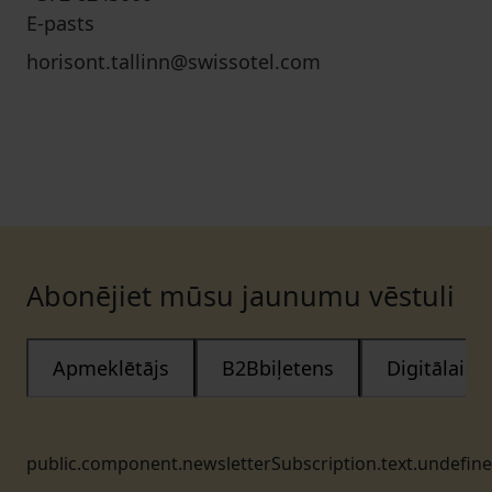
E-pasts
horisont.tallinn@swissotel.com
Abonējiet mūsu jaunumu vēstuli
Apmeklētājs
B2Bbiļetens
Digitālais
public.component.newsletterSubscription.text.undefin