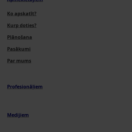
Ko apskatīt?
Kurp doties?
Plānošana
Pasākumi
Par mums
Profesionāļiem
Medijiem