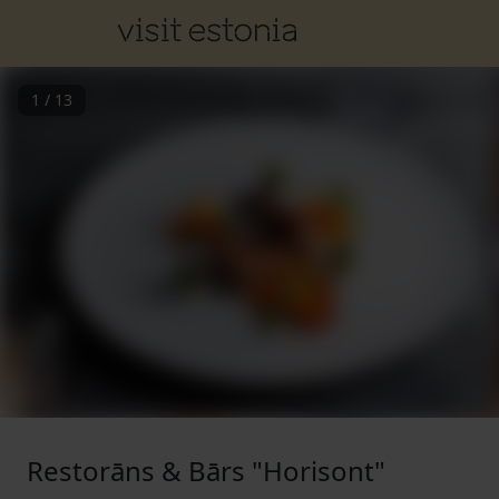
1
/
13
Restorāns & Bārs "Horisont"