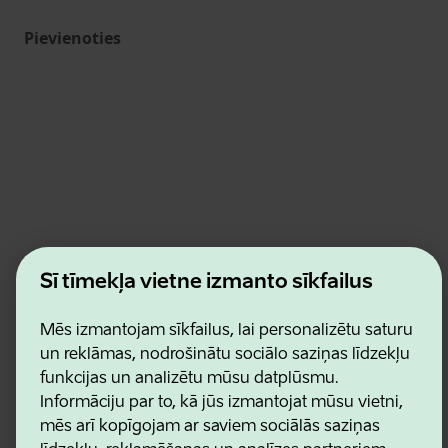
Pievienoties
Estonian Business and Innovation Agency
Šī tīmekļa vietne izmanto sīkfailus
Kontakti
Sadarbības partneri
Lietošanas noteikumi
Mēs izmantojam sīkfailus, lai personalizētu saturu
Sīkdatņu un konfidencialitātes politika
un reklāmas, nodrošinātu sociālo saziņas līdzekļu
funkcijas un analizētu mūsu datplūsmu.
Informāciju par to, kā jūs izmantojat mūsu vietni,
mēs arī kopīgojam ar saviem sociālās saziņas