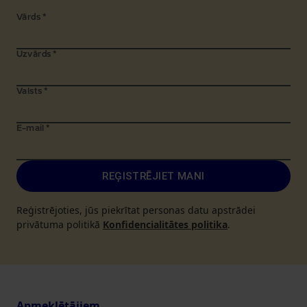
Vārds
*
Uzvārds
*
Valsts
*
E-mail
*
REĢISTRĒJIET MANI
Reģistrējoties, jūs piekrītat personas datu apstrādei
privātuma politikā
Konfidencialitātes politika
.
Apmeklētājiem