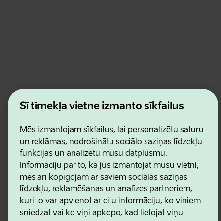
Estonian Business and Innovation Agency
Šī tīmekļa vietne izmanto sīkfailus
Kontakti
Sadarbības partneri
Lietošanas noteikumi
Mēs izmantojam sīkfailus, lai personalizētu saturu
Sīkdatņu un konfidencialitātes politika
un reklāmas, nodrošinātu sociālo saziņas līdzekļu
funkcijas un analizētu mūsu datplūsmu.
Informāciju par to, kā jūs izmantojat mūsu vietni,
mēs arī kopīgojam ar saviem sociālās saziņas
līdzekļu, reklamēšanas un analīzes partneriem,
kuri to var apvienot ar citu informāciju, ko viņiem
sniedzat vai ko viņi apkopo, kad lietojat viņu