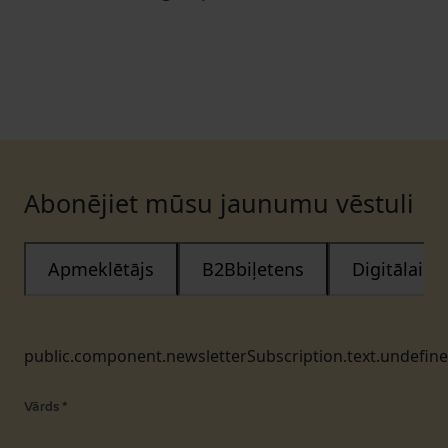
Abonējiet mūsu jaunumu vēstuli
Apmeklētājs
B2Bbiļetens
Digitālais
public.component.newsletterSubscription.text.undefin
Vārds
*