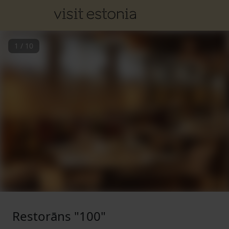
1
/
10
Restorāns "100"