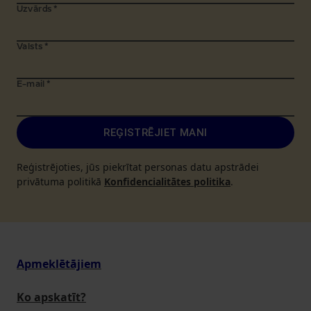
Uzvārds
*
Valsts
*
E-mail
*
REĢISTRĒJIET MANI
Reģistrējoties, jūs piekrītat personas datu apstrādei
privātuma politikā
Konfidencialitātes politika
.
Apmeklētājiem
Ko apskatīt?