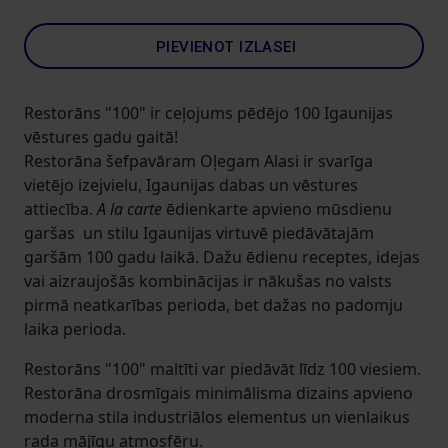
PIEVIENOT IZLASEI
Restorāns "100" ir ceļojums pēdējo 100 Igaunijas
vēstures gadu gaitā!
Restorāna šefpavāram Oļegam Alasi ir svarīga
vietējo izejvielu, Igaunijas dabas un vēstures
attiecība.
A la carte
ēdienkarte apvieno mūsdienu
garšas un stilu Igaunijas virtuvē piedāvātajām
garšām 100 gadu laikā. Dažu ēdienu receptes, idejas
vai aizraujošās kombinācijas ir nākušas no valsts
pirmā neatkarības perioda, bet dažas no padomju
laika perioda.
Restorāns "100" maltīti var piedāvāt līdz 100 viesiem.
Restorāna drosmīgais minimālisma dizains apvieno
moderna stila industriālos elementus un vienlaikus
rada mājīgu atmosfēru.