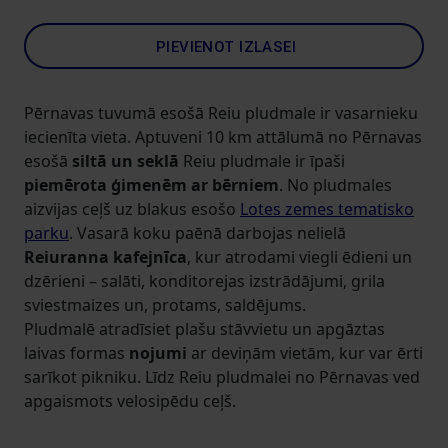
PIEVIENOT IZLASEI
Pērnavas tuvumā esošā Reiu pludmale ir vasarnieku
iecienīta vieta. Aptuveni 10 km attālumā no Pērnavas
esošā
siltā un seklā
Reiu pludmale ir īpaši
piemērota ģimenēm ar bērniem
. No pludmales
aizvijas ceļš uz blakus esošo
Lotes zemes tematisko
parku
. Vasarā koku paēnā darbojas nelielā
Reiuranna kafejnīca
, kur atrodami viegli ēdieni un
dzērieni – salāti, konditorejas izstrādājumi, grila
sviestmaizes un, protams, saldējums.
Pludmalē atradīsiet plašu stāvvietu un apgāztas
laivas formas
nojumi
ar deviņām vietām, kur var ērti
sarīkot pikniku. Līdz Reiu pludmalei no Pērnavas ved
apgaismots velosipēdu ceļš.