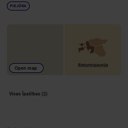
PIEJŪRA
Rietumigaunija
Open map
Visas Īpašības (2)