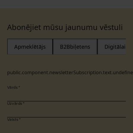
Abonējiet mūsu jaunumu vēstuli
Apmeklētājs
B2Bbiļetens
Digitālais
public.component.newsletterSubscription.text.undefin
Vārds
*
Uzvārds
*
Valsts
*