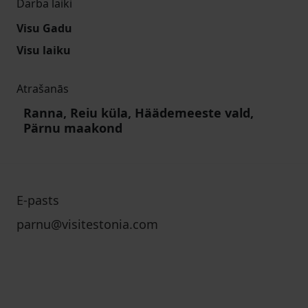
Darba laiki
Visu Gadu
Visu laiku
Atrašanās
Ranna, Reiu küla, Häädemeeste vald,
Pärnu maakond
E-pasts
parnu@visitestonia.com