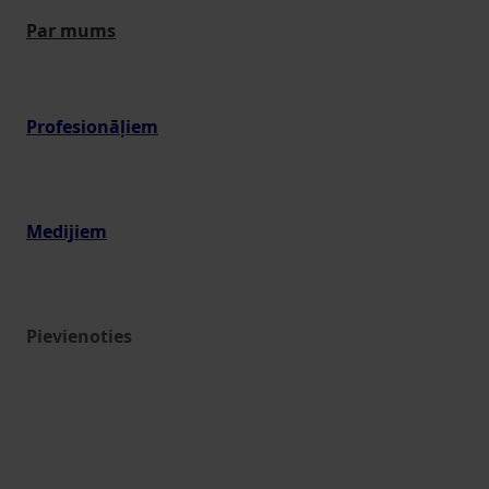
Par mums
Profesionāļiem
Medijiem
Pievienoties