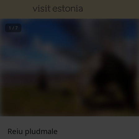
1
/
7
Reiu pludmale