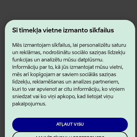
Estonian Business and Innovation Agency
Šī tīmekļa vietne izmanto sīkfailus
Kontakti
Sadarbības partneri
Lietošanas noteikumi
Mēs izmantojam sīkfailus, lai personalizētu saturu
Sīkdatņu un konfidencialitātes politika
un reklāmas, nodrošinātu sociālo saziņas līdzekļu
funkcijas un analizētu mūsu datplūsmu.
Informāciju par to, kā jūs izmantojat mūsu vietni,
mēs arī kopīgojam ar saviem sociālās saziņas
līdzekļu, reklamēšanas un analīzes partneriem,
kuri to var apvienot ar citu informāciju, ko viņiem
sniedzat vai ko viņi apkopo, kad lietojat viņu
pakalpojumus.
ATĻAUT VISU