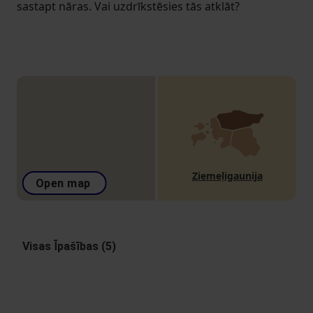
sastapt nāras. Vai uzdrīkstēsies tās atklāt?
Ziemeļigaunija
Open map
Visas Īpašības (5)