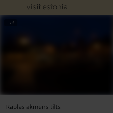
1
/
6
Raplas akmens tilts