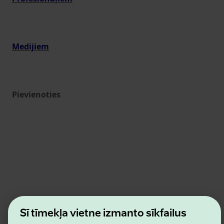
Medijiem
Pievienoties
Estonian Business and Innovation Agency
Šī tīmekļa vietne izmanto sīkfailus
Kontakti