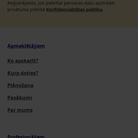
Reģistrējoties, jūs piekrītat personas datu apstrādei
privātuma politikā
Konfidencialitātes politika
.
Apmeklētājiem
Ko apskatīt?
Kurp doties?
Plānošana
Pasākumi
Par mums
Profesionāļiem