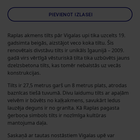
PIEVIENOT IZLASEI
Raplas akmens tilts pār Vigalas upi tika uzcelts 19.
gadsimta beigās, aizstājot veco koka tiltu. Šis
renovētais divstāvu tilts ir unikāls Igaunijā – 2009.
gadā virs vērtīgā vēsturiskā tilta tika uzbūvēts jauns
dzelzsbetona tilts, kas tomēr nebalstās uz vecās
konstrukcijas.
Tilts ir 27,5 metrus garš un 8 metrus plats, atrodas
baznīcas tiešā tuvumā. Divu laidumu tilts ar apaļām
velvēm ir būvēts no kaļķakmens, savukārt ledus
lauzēja deguns ir no granīta. Kā Raplas pagasta
ģerboņa simbols tilts ir nozīmīga kultūras
mantojuma daļa.
Saskaņā ar tautas nostāstiem Vigalas upē var