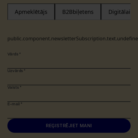
Apmeklētājs
B2Bbiļetens
Digitālais
public.component.newsletterSubscription.text.undefin
Vārds
*
Uzvārds
*
Valsts
*
E-mail
*
REĢISTRĒJIET MANI