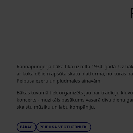
Rannapungerja bāka tika uzcelta 1934. gadā. Uz bāk
ar koka dēļiem apšūta skatu platforma, no kuras pav
Peipusa ezeru un pludmales ainavām.
Bākas tuvumā tiek organizēts jau par tradīciju kļuv
koncerts - muzikāls pasākums vasarā divu dienu ga
skaistu mūziku un labu kompāniju.
BĀKAS
PEIPUSA VECTICĪBNIEKI