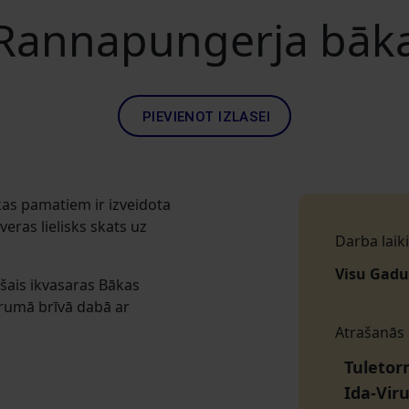
Rannapungerja bāk
PIEVIENOT IZLASEI
as pamatiem ir izveidota
eras lielisks skats uz
Darba laiki
Visu Gadu
ušais ikvasaras Bākas
rumā brīvā dabā ar
Atrašanās
Tuletor
Ida-Vir