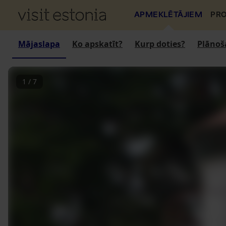
APMEKLĒTĀJIEM
PRO
Mājaslapa
Ko apskatīt?
Kurp doties?
Plānoš
1
/
7