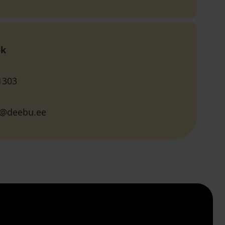
ok
1303
ld@deebu.ee