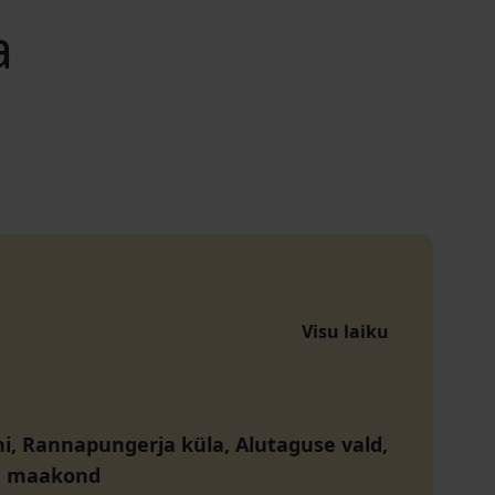
a
Visu laiku
ni, Rannapungerja küla, Alutaguse vald,
u maakond