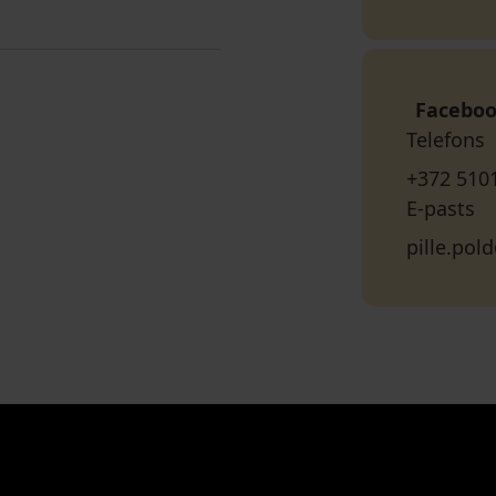
Facebo
Telefons
+372 510
E-pasts
pille.po