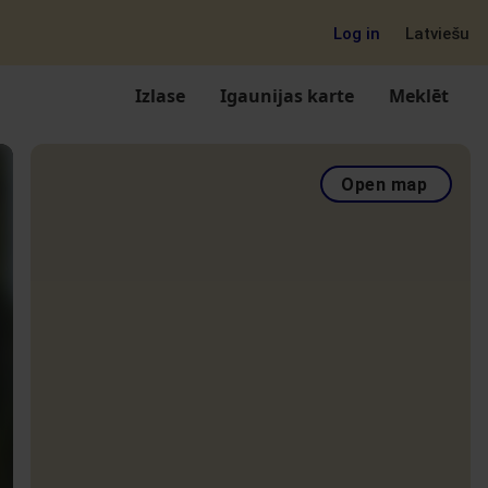
Log in
Latviešu
Izlase
Igaunijas karte
Meklēt
Open map