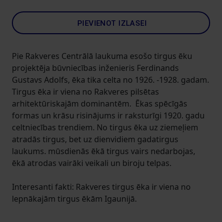
PIEVIENOT IZLASEI
Pie Rakveres Centrālā laukuma esošo tirgus ēku
projektēja būvniecības inženieris Ferdinands
Gustavs Adolfs, ēka tika celta no 1926. -1928. gadam.
Tirgus ēka ir viena no Rakveres pilsētas
arhitektūriskajām dominantēm. Ēkas spēcīgās
formas un krāsu risinājums ir raksturīgi 1920. gadu
celtniecības trendiem. No tirgus ēka uz ziemeļiem
atradās tirgus, bet uz dienvidiem gadatirgus
laukums. mūsdienās ēkā tirgus vairs nedarbojas,
ēkā atrodas vairāki veikali un biroju telpas.
Interesanti fakti: Rakveres tirgus ēka ir viena no
lepnākajām tirgus ēkām Igaunijā.