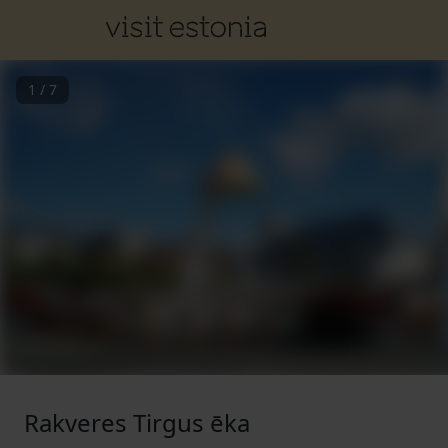
1
/
7
Rakveres Tirgus ēka