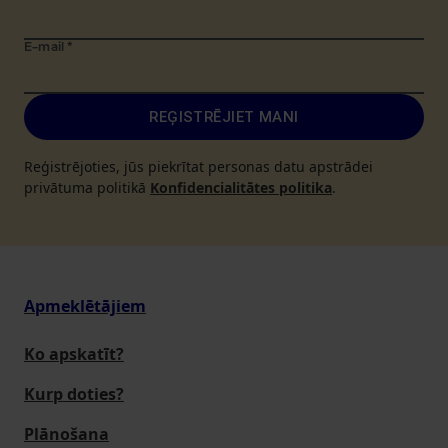
E-mail
*
REĢISTRĒJIET MANI
Reģistrējoties, jūs piekrītat personas datu apstrādei
privātuma politikā
Konfidencialitātes politika
.
Apmeklētājiem
Ko apskatīt?
Kurp doties?
Plānošana