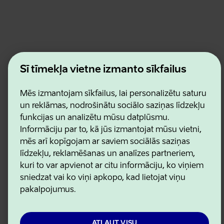
Estonian Business and Innovation Agency
Šī tīmekļa vietne izmanto sīkfailus
Kontakti
Sadarbības partneri
Lietošanas noteikumi
Mēs izmantojam sīkfailus, lai personalizētu saturu
Sīkdatņu un konfidencialitātes politika
un reklāmas, nodrošinātu sociālo saziņas līdzekļu
funkcijas un analizētu mūsu datplūsmu.
Informāciju par to, kā jūs izmantojat mūsu vietni,
mēs arī kopīgojam ar saviem sociālās saziņas
līdzekļu, reklamēšanas un analīzes partneriem,
kuri to var apvienot ar citu informāciju, ko viņiem
sniedzat vai ko viņi apkopo, kad lietojat viņu
pakalpojumus.
ATĻAUT VISU