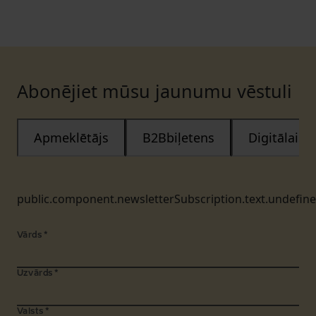
Abonējiet mūsu jaunumu vēstuli
Apmeklētājs
B2Bbiļetens
Digitālais
public.component.newsletterSubscription.text.undefin
Vārds
*
Uzvārds
*
Valsts
*