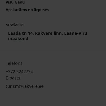
Visu Gadu
Apskatāms no ārpuses
Atrašanās
Laada tn 14, Rakvere linn, Lääne-Viru
maakond
Telefons
+372 3242734
E-pasts
turism@rakvere.ee