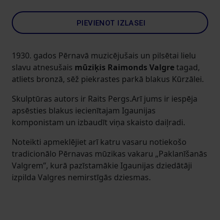
PIEVIENOT IZLASEI
1930. gados Pērnavā muzicējušais un pilsētai lielu
slavu atnesušais
mūziķis Raimonds Valgre
tagad,
atliets bronzā, sēž piekrastes parkā blakus Kūrzālei.
Skulptūras autors ir Raits Pergs.Arī jums ir iespēja
apsēsties blakus iecienītajam Igaunijas
komponistam un izbaudīt viņa skaisto daiļradi.
Noteikti apmeklējiet arī katru vasaru notiekošo
tradicionālo Pērnavas mūzikas vakaru „Paklanīšanās
Valgrem”, kurā pazīstamākie Igaunijas dziedātāji
izpilda Valgres nemirstīgās dziesmas.