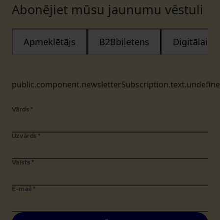
Abonējiet mūsu jaunumu vēstuli
Apmeklētājs
B2Bbiļetens
Digitālais
public.component.newsletterSubscription.text.undefin
Vārds
*
Uzvārds
*
Valsts
*
E-mail
*