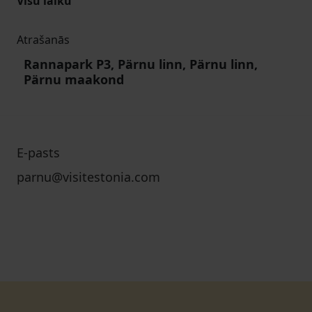
Visu laiku
Atrašanās
Rannapark P3, Pärnu linn, Pärnu linn,
Pärnu maakond
E-pasts
parnu@visitestonia.com