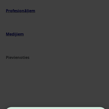
Profesionāļiem
Medijiem
Pievienoties