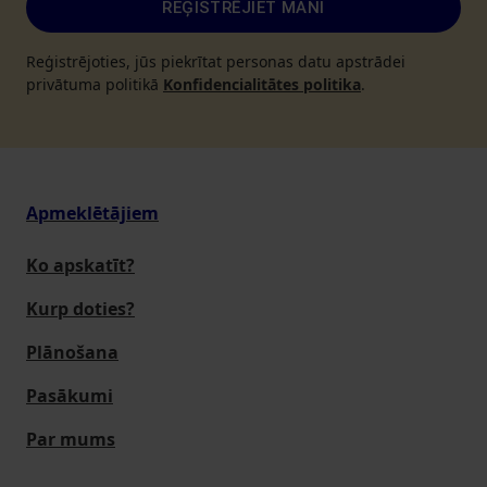
REĢISTRĒJIET MANI
Reģistrējoties, jūs piekrītat personas datu apstrādei
privātuma politikā
Konfidencialitātes politika
.
Apmeklētājiem
Ko apskatīt?
Kurp doties?
Plānošana
Pasākumi
Par mums