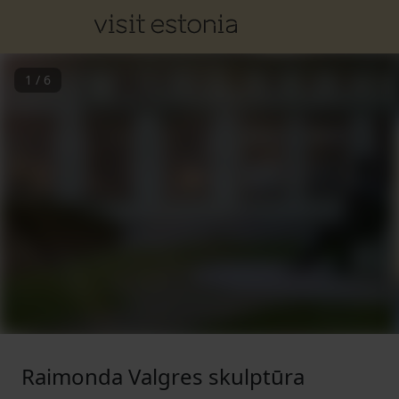
1
/
6
Raimonda Valgres skulptūra