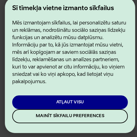
Estonian Business and Innovation Agency
Šī tīmekļa vietne izmanto sīkfailus
Kontakti
Sadarbības partneri
Mēs izmantojam sīkfailus, lai personalizētu saturu
Lietošanas noteikumi
Sīkdatņu un konfidencialitātes politika
un reklāmas, nodrošinātu sociālo saziņas līdzekļu
funkcijas un analizētu mūsu datplūsmu.
Informāciju par to, kā jūs izmantojat mūsu vietni,
mēs arī kopīgojam ar saviem sociālās saziņas
līdzekļu, reklamēšanas un analīzes partneriem,
kuri to var apvienot ar citu informāciju, ko viņiem
sniedzat vai ko viņi apkopo, kad lietojat viņu
pakalpojumus.
ATĻAUT VISU
MAINĪT SĪKFAILU PREFERENCES